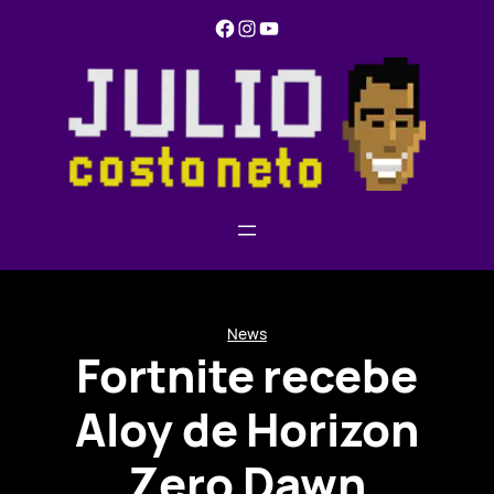
Pular
Facebook
Instagram
YouTube
para
o
conteúdo
News
Fortnite recebe
Aloy de Horizon
Zero Dawn