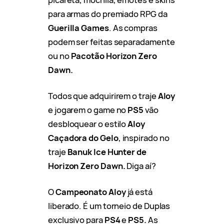
para armas do premiado RPG da
Guerilla Games
. As compras
podem ser feitas separadamente
ou no
Pacotão Horizon Zero
Dawn.
Todos que adquirirem o traje
Aloy
e jogarem o game no
PS5
vão
desbloquear o estilo
Aloy
Caçadora do Gelo
, inspirado no
traje
Banuk Ice Hunter de
Horizon Zero Dawn.
Diga aí?
O
Campeonato Aloy
já está
liberado. É um torneio de Duplas
exclusivo para
PS4
e
PS5.
As