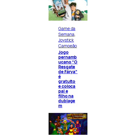
Game da
Semana
, 
Joystick
Campeão
Jogo
pernamb
ucano “O
Resgate
de Fárya”
é
gratuito
e coloca
pai e
filho na
dublage
m