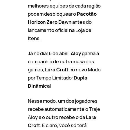
melhores equipes de cada região
podem desbloquear o
Pacotão
Horizon Zero Dawn
antes do
lançamento oficial na Loja de
Itens.
Já no dia16 de abril,
Aloy
ganha a
companhia de outra musa dos
games,
Lara Croft
no novo Modo
por Tempo Limitado:
Dupla
Dinâmica!
Nesse modo, um dos jogadores
recebe automaticamente o Traje
Aloy e o outro recebe o da
Lara
Crof
t. E claro, você só terá