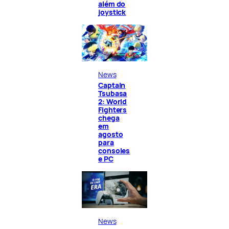
além do
joystick
News
Captain
Tsubasa
2: World
Fighters
chega
em
agosto
para
consoles
e PC
News