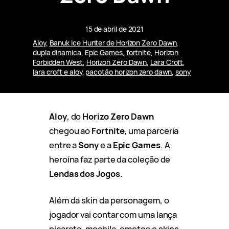
15 de abril de 2021
Aloy
, 
Banuk Ice Hunter de Horizon Zero Dawn
, 
dupla dinamica
, 
Epic Games
, 
fortnite
, 
Horizon
Forbidden West
, 
Horizon Zero Dawn
, 
Lara Croft
, 
lara croft e aloy
, 
pacotão horizon zero dawn
, 
sony
Aloy
, do
Horizo Zero Dawn
chegou ao
Fortnite
, uma parceria
entre a
Sony
e a
Epic Games
. A
heroína faz parte da coleção de
Lendas dos Jogos.
Além da skin da personagem, o
jogador vai contar com uma lança
picareta, mochila, emotes e skins