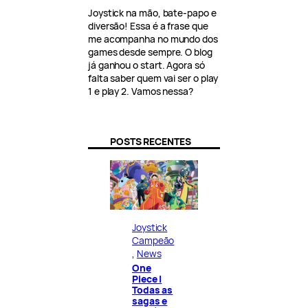
Joystick na mão, bate-papo e
diversão! Essa é a frase que
me acompanha no mundo dos
games desde sempre. O blog
já ganhou o start. Agora só
falta saber quem vai ser o play
1 e play 2. Vamos nessa?
POSTS RECENTES
Joystick
Campeão
, 
News
One
Piece |
Todas as
sagas e