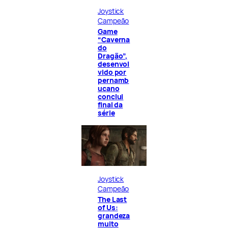
Joystick
Campeão
Game
“Caverna
do
Dragão”,
desenvol
vido por
pernamb
ucano
conclui
final da
série
Joystick
Campeão
The Last
of Us:
grandeza
muito