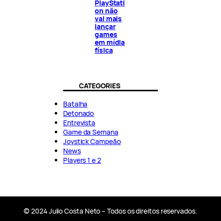
PlayStati
on não
vai mais
lançar
games
em mídia
física
CATEGORIES
Batalha
Detonado
Entrevista
Game da Semana
Joystick Campeão
News
Players 1 e 2
© 2024 Julio Costa Neto – Todos os direitos reservados.