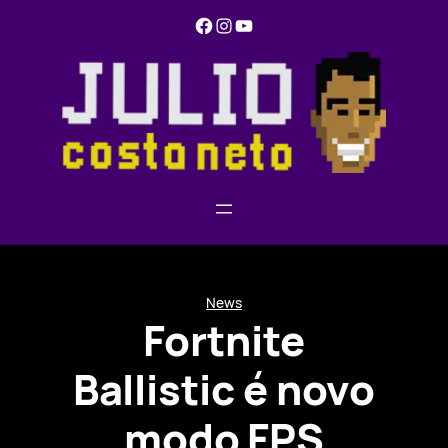
Pular
Facebook
Instagram
YouTube
para
o
conteúdo
News
Fortnite
Ballistic é novo
modo FPS