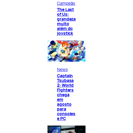
Campeão
The Last
of Us:
grandeza
muito
além do
joystick
News
Captain
Tsubasa
2: World
Fighters
chega
em
agosto
para
consoles
e PC