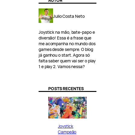
AUTOR
Julio Costa Neto
Joystick na mão, bate-papo e
diversão! Essa é a frase que
me acompanha no mundo dos
games desde sempre. O blog
já ganhou o start. Agora só
falta saber quem vai ser o play
1 e play 2. Vamos nessa?
POSTS RECENTES
Joystick
Campeão