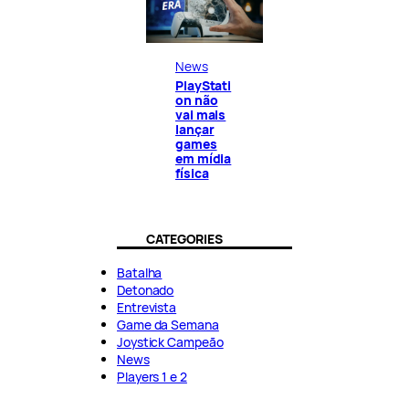
News
PlayStati
on não
vai mais
lançar
games
em mídia
física
CATEGORIES
Batalha
Detonado
Entrevista
Game da Semana
Joystick Campeão
News
Players 1 e 2