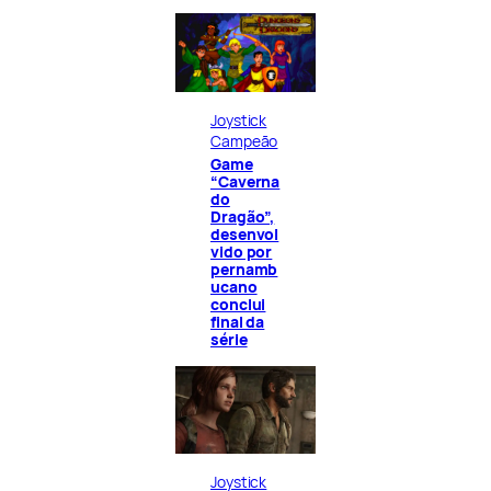
Joystick
Campeão
Game
“Caverna
do
Dragão”,
desenvol
vido por
pernamb
ucano
conclui
final da
série
Joystick