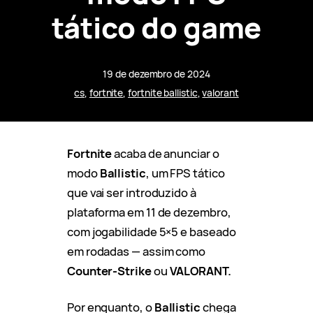
tático do game
19 de dezembro de 2024
cs
, 
fortnite
, 
fortnite ballistic
, 
valorant
Fortnite
acaba de anunciar o
modo
Ballistic
, um FPS tático
que vai ser introduzido à
plataforma em 11 de dezembro,
com jogabilidade 5×5 e baseado
em rodadas — assim como
Counter-Strike
ou
VALORANT.
Por enquanto, o
Ballistic
chega