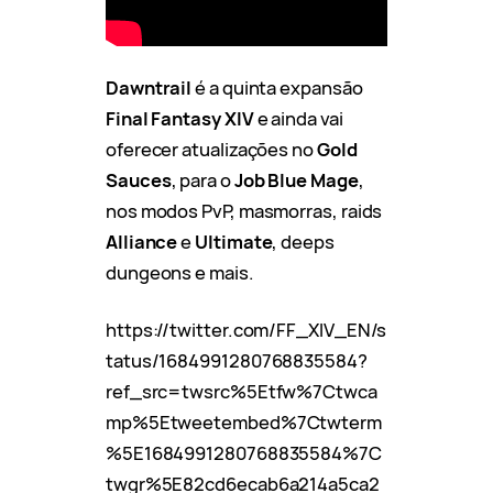
Dawntrail
é a quinta expansão
Final Fantasy XIV
e ainda vai
oferecer atualizações no
Gold
Sauces
, para o
Job Blue Mage
,
nos modos PvP, masmorras, raids
Alliance
e
Ultimate
, deeps
dungeons e mais.
https://twitter.com/FF_XIV_EN/s
tatus/1684991280768835584?
ref_src=twsrc%5Etfw%7Ctwca
mp%5Etweetembed%7Ctwterm
%5E1684991280768835584%7C
twgr%5E82cd6ecab6a214a5ca2