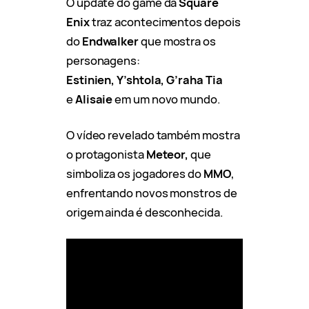
O update do game da
Square
Enix
traz acontecimentos depois
do
Endwalker
que mostra os
personagens:
Estinien, Y’shtola, G’raha Tia
e
Alisaie
em um novo mundo.
O vídeo revelado também mostra
o protagonista
Meteor,
que
simboliza os jogadores do
MMO
,
enfrentando novos monstros de
origem ainda é desconhecida.