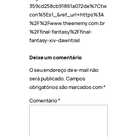
359cd258cb91861a072de%7Ctw
con%5Es1_&ref_url=https%3A
%2F%2Fwww.theenemy.com.br
%2Ffinal-fantasy%2Ffinal-
fantasy-xiv-dawntrail
Deixe um comentário
O seu endereço de e-mail não
será publicado.
Campos
obrigatórios são marcados com
*
Comentário
*