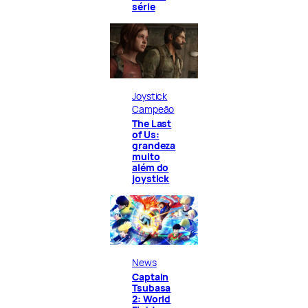
série
Joystick
Campeão
The Last
of Us:
grandeza
muito
além do
joystick
News
Captain
Tsubasa
2: World