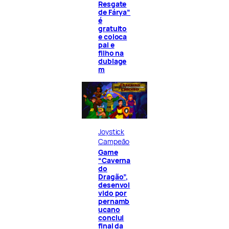
Resgate
de Fárya”
é
gratuito
e coloca
pai e
filho na
dublage
m
Joystick
Campeão
Game
“Caverna
do
Dragão”,
desenvol
vido por
pernamb
ucano
conclui
final da