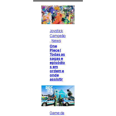
Joystick
Campeão
, 
News
One
Piece |
Todas as
sagas e
episódio
s em
ordem e
onde
assistir
Game da