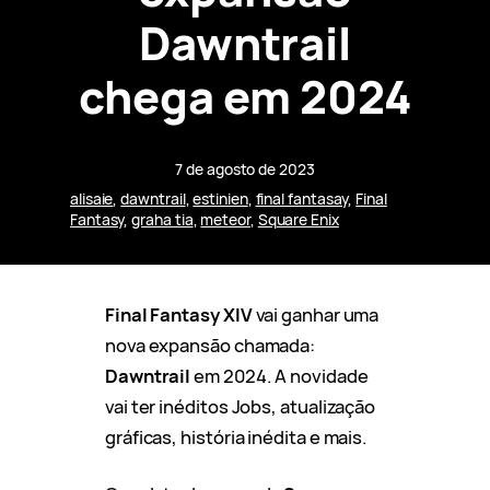
Dawntrail
chega em 2024
7 de agosto de 2023
alisaie
, 
dawntrail
, 
estinien
, 
final fantasay
, 
Final
Fantasy
, 
graha tia
, 
meteor
, 
Square Enix
Final Fantasy XIV
vai ganhar uma
nova expansão chamada:
Dawntrail
em 2024. A novidade
vai ter inéditos Jobs, atualização
gráficas, história inédita e mais.