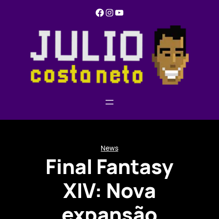
Pular
Facebook
Instagram
YouTube
para
o
conteúdo
News
Final Fantasy
XIV: Nova
expansão