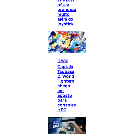
of Us:
grandeza
muito
além do
joystick
News
Captain
Tsubasa
2: World
Fighters
chega
em
agosto
para
consoles
e PC