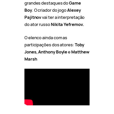
grandes destaques do
Game
Boy
. O criador do jogo
Alexey
Pajitnov
vai ter a interpretação
do ator russo
Nikita Yefremov.
O elenco ainda com as
participações dos atores:
Toby
Jones, Anthony Boyle
e
Matthew
Marsh