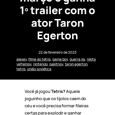
1º trailer com o
ator Taron
Egerton
22 de fevereiro de 2023
alexey
, 
filme do tetris
, 
game boy
, 
guerra ria
, 
nikita
yefremov
, 
nintendo
, 
pakitnov
, 
taron egerton
, 
tetris
, 
união soviética
Você já jogou
Tetris?
Aquele
joguinho que os tijolos caem do
céu e você precisa formar fileiras
certas para explodir e ganhar