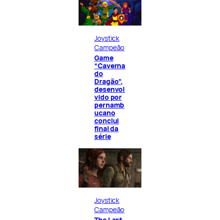
Joystick
Campeão
Game
“Caverna
do
Dragão”,
desenvol
vido por
pernamb
ucano
conclui
final da
série
Joystick
Campeão
The Last