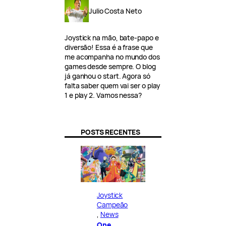
Julio Costa Neto
Joystick na mão, bate-papo e
diversão! Essa é a frase que
me acompanha no mundo dos
games desde sempre. O blog
já ganhou o start. Agora só
falta saber quem vai ser o play
1 e play 2. Vamos nessa?
POSTS RECENTES
Joystick
Campeão
, 
News
One