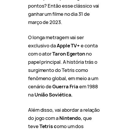
pontos? Então esse clássico vai
ganhar um filme no dia 31 de
março de 2023.
O longa metragem vai ser
exclusivo da
Apple TV+
e conta
com o ator
Taron Egerton
no
papel principal. A história trás o
surgimento do Tetris como
fenômeno global, em meio a um
cenário de
Guerra Fria
em 1988
na
União Soviética.
Além disso, vai abordar a relação
do jogo com a
Nintendo
, que
teve
Tetris c
omo um dos