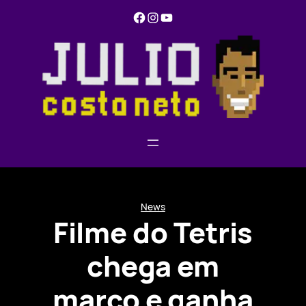
Pular
Facebook
Instagram
YouTube
para
o
conteúdo
News
Filme do Tetris
chega em
março e ganha