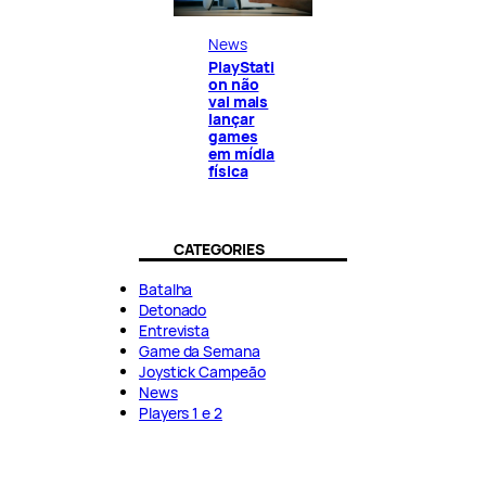
News
PlayStati
on não
vai mais
lançar
games
em mídia
física
CATEGORIES
Batalha
Detonado
Entrevista
Game da Semana
Joystick Campeão
News
Players 1 e 2