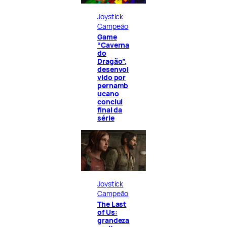
Joystick
Campeão
Game
“Caverna
do
Dragão”,
desenvol
vido por
pernamb
ucano
conclui
final da
série
Joystick
Campeão
The Last
of Us:
grandeza