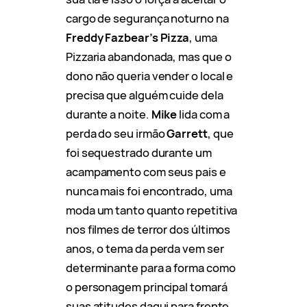
cargo de segurança noturno na
Freddy Fazbear’s Pizza
, uma
Pizzaria abandonada, mas que o
dono não queria vender o local e
precisa que alguém cuide dela
durante a noite.
Mike
lida com a
perda do seu irmão
Garrett
, que
foi sequestrado durante um
acampamento com seus pais e
nunca mais foi encontrado, uma
moda um tanto quanto repetitiva
nos filmes de terror dos últimos
anos, o tema da perda vem ser
determinante para a forma como
o personagem principal tomará
suas atitudes daqui para frente,