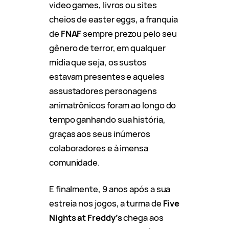
video games, livros ou sites
cheios de easter eggs, a franquia
de
FNAF
sempre prezou pelo seu
gênero de terror, em qualquer
mídia que seja, os sustos
estavam presentes e aqueles
assustadores personagens
animatrônicos foram ao longo do
tempo ganhando sua história,
graças aos seus inúmeros
colaboradores e à imensa
comunidade.
E finalmente, 9 anos após a sua
estreia nos jogos, a turma de
Five
Nights at Freddy’s
chega aos