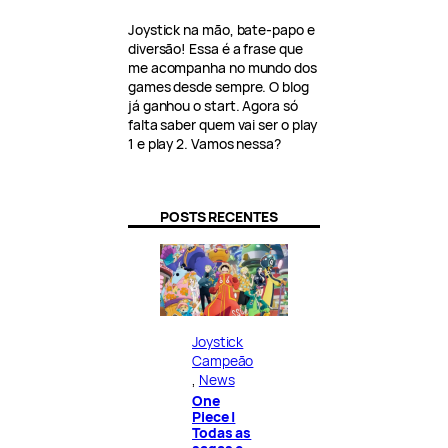
Joystick na mão, bate-papo e
diversão! Essa é a frase que
me acompanha no mundo dos
games desde sempre. O blog
já ganhou o start. Agora só
falta saber quem vai ser o play
1 e play 2. Vamos nessa?
POSTS RECENTES
Joystick
Campeão
, 
News
One
Piece |
Todas as