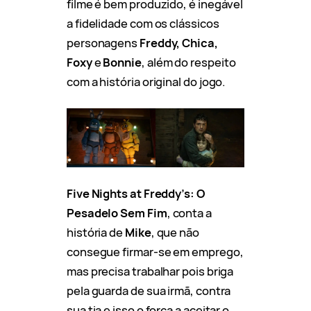
filme é bem produzido, é inegável
a fidelidade com os clássicos
personagens
Freddy, Chica,
Foxy
e
Bonnie
, além do respeito
com a história original do jogo.
Five Nights at Freddy’s: O
Pesadelo Sem Fim
, conta a
história de
Mike
, que não
consegue firmar-se em emprego,
mas precisa trabalhar pois briga
pela guarda de sua irmã, contra
sua tia e isso o força a aceitar o