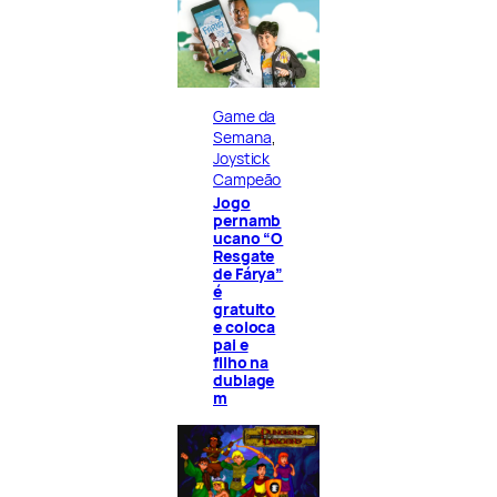
Game da
Semana
, 
Joystick
Campeão
Jogo
pernamb
ucano “O
Resgate
de Fárya”
é
gratuito
e coloca
pai e
filho na
dublage
m