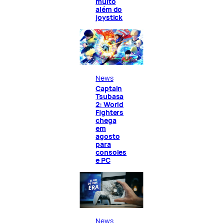
muito
além do
joystick
News
Captain
Tsubasa
2: World
Fighters
chega
em
agosto
para
consoles
e PC
News