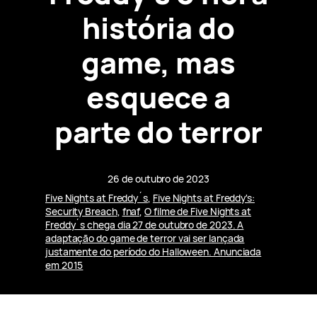
história do
game, mas
esquece a
parte do terror
26 de outubro de 2023
Five Nights at Freddy´s
, 
Five Nights at Freddy's:
Security Breach
, 
fnaf
, 
O filme de Five Nights at
Freddy´s chega dia 27 de outubro de 2023. A
adaptação do game de terror vai ser lançada
justamente do período do Halloween. Anunciada
em 2015