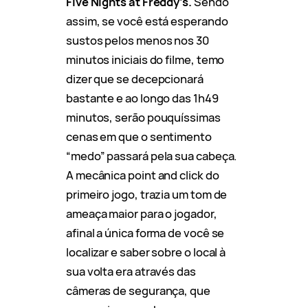
Five Nights at Freddy’s.
Sendo
assim, se você está esperando
sustos pelos menos nos 30
minutos iniciais do filme, temo
dizer que se decepcionará
bastante e ao longo das 1h49
minutos, serão pouquíssimas
cenas em que o sentimento
“medo” passará pela sua cabeça.
A mecânica point and click do
primeiro jogo, trazia um tom de
ameaça maior para o jogador,
afinal a única forma de você se
localizar e saber sobre o local à
sua volta era através das
câmeras de segurança, que