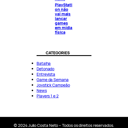
PlayStati
on não
vai mais
lançar
games
em mídia
física
CATEGORIES
Batalha
Detonado
Entrevista
Game da Semana
Joystick Campeão
News
Players 1 e 2
© 2024 Julio Costa Neto – Todos os direitos reservados.