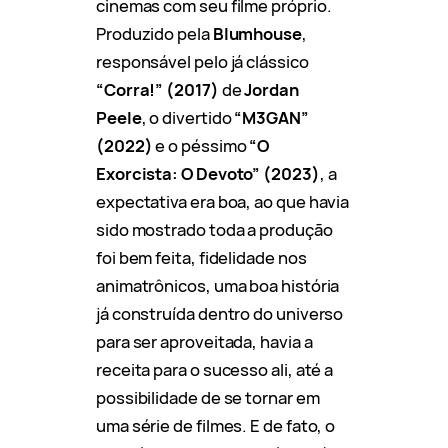
cinemas com seu filme próprio.
Produzido pela
Blumhouse
,
responsável pelo já clássico
“Corra!” (2017)
de
Jordan
Peele
, o divertido
“M3GAN”
(2022)
e o péssimo
“O
Exorcista: O Devoto” (2023)
, a
expectativa era boa, ao que havia
sido mostrado toda a produção
foi bem feita, fidelidade nos
animatrônicos, uma boa história
já construída dentro do universo
para ser aproveitada, havia a
receita para o sucesso ali, até a
possibilidade de se tornar em
uma série de filmes. E de fato, o