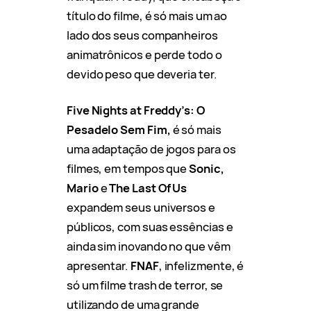
título do filme, é só mais um ao
lado dos seus companheiros
animatrônicos e perde todo o
devido peso que deveria ter.
Five Nights at Freddy’s: O
Pesadelo Sem Fim,
é só mais
uma adaptação de jogos para os
filmes, em tempos que
Sonic,
Mario
e
The Last Of Us
expandem seus universos e
públicos, com suas essências e
ainda sim inovando no que vêm
apresentar.
FNAF
, infelizmente, é
só um filme trash de terror, se
utilizando de uma grande