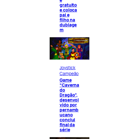
gratuito
e coloca
pai e
filho na
dublage
m
Joystick
Campeão
Game
“Caverna
do
Dragão”,
desenvol
vido por
pernamb
ucano
conclui
final da
série