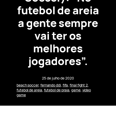
futebol de areia
a gente sempre
vai ter os
melhores
jogadores”.
25 de julho de 2020
beach soccer
, 
fernando ddi
, 
fifa
, 
final fight 2
, 
futebol de areia
, 
futebol de praia
, 
game
, 
video
game