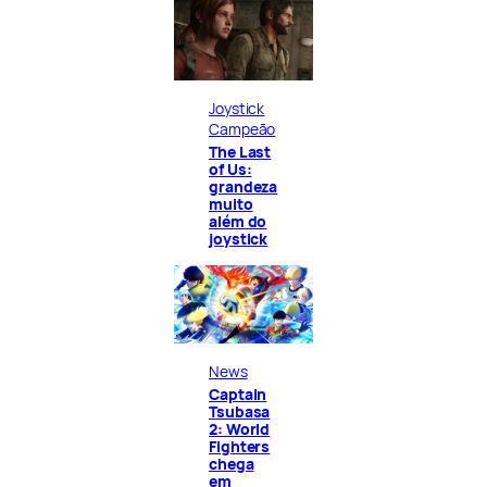
Joystick
Campeão
The Last
of Us:
grandeza
muito
além do
joystick
News
Captain
Tsubasa
2: World
Fighters
chega
em