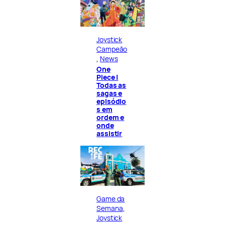
Joystick
Campeão
, 
News
One
Piece |
Todas as
sagas e
episódio
s em
ordem e
onde
assistir
Game da
Semana
, 
Joystick