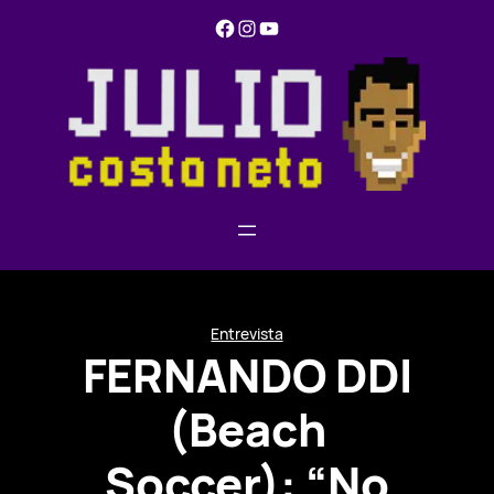
Pular
Facebook
Instagram
YouTube
para
o
conteúdo
Entrevista
FERNANDO DDI
(Beach
Soccer): “No