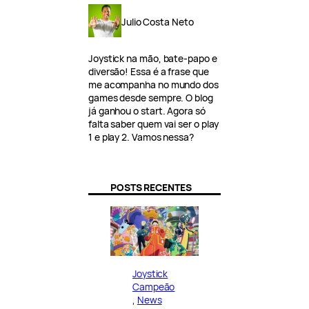
Julio Costa Neto
Joystick na mão, bate-papo e
diversão! Essa é a frase que
me acompanha no mundo dos
games desde sempre. O blog
já ganhou o start. Agora só
falta saber quem vai ser o play
1 e play 2. Vamos nessa?
POSTS RECENTES
Joystick
Campeão
, 
News