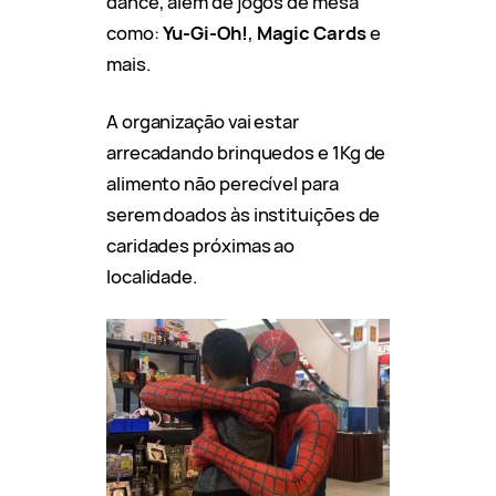
dance, além de jogos de mesa
como:
Yu-Gi-Oh!
,
Magic Cards
e
mais.
A organização vai estar
arrecadando brinquedos e 1Kg de
alimento não perecível para
serem doados às instituições de
caridades próximas ao
localidade.