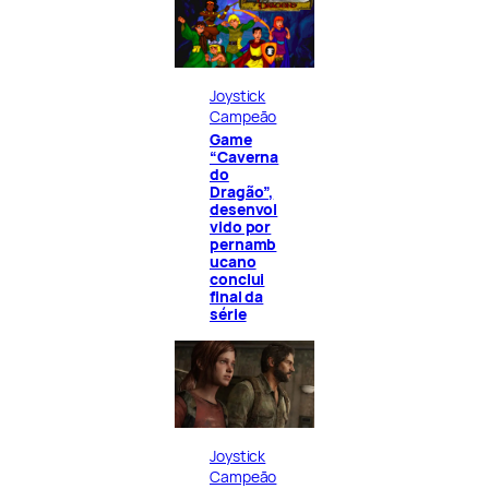
Joystick
Campeão
Game
“Caverna
do
Dragão”,
desenvol
vido por
pernamb
ucano
conclui
final da
série
Joystick
Campeão