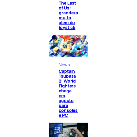
The Last
of Us:
grandeza
muito
além do
joystick
News
Captain
Tsubasa
2: World
Fighters
chega
em
agosto
para
consoles
e PC