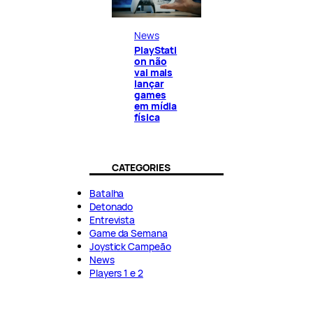
News
PlayStati
on não
vai mais
lançar
games
em mídia
física
CATEGORIES
Batalha
Detonado
Entrevista
Game da Semana
Joystick Campeão
News
Players 1 e 2