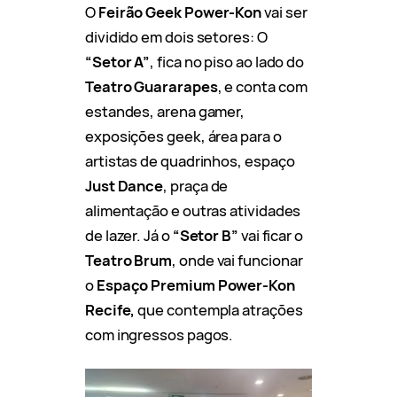
O
Feirão Geek Power-Kon
vai ser
dividido em dois setores: O
“Setor A”
, fica no piso ao lado do
Teatro Guararapes
, e conta com
estandes, arena gamer,
exposições geek, área para o
artistas de quadrinhos, espaço
Just Dance
, praça de
alimentação e outras atividades
de lazer. Já o
“Setor B”
vai ficar o
Teatro Brum
, onde vai funcionar
o
Espaço
Premium Power-Kon
Recife,
que contempla atrações
com ingressos pagos.