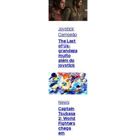
Joystick
Campeão
The Last
of Us:
grandeza
muito
além do
joystick
News
Captain
Tsubasa
2: World
Fighters
chega
em