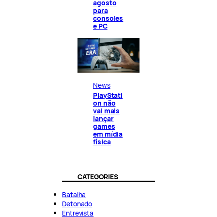
agosto
para
consoles
e PC
News
PlayStati
on não
vai mais
lançar
games
em mídia
física
CATEGORIES
Batalha
Detonado
Entrevista