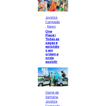
Joystick
Campeão
, 
News
One
Piece |
Todas as
sagas e
episódio
s em
ordem e
onde
assistir
Game da
Semana
, 
Joystick
Campeão