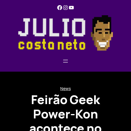
Pular
Facebook
Instagram
YouTube
para
o
conteúdo
News
Feirão Geek
Power-Kon
acontece no