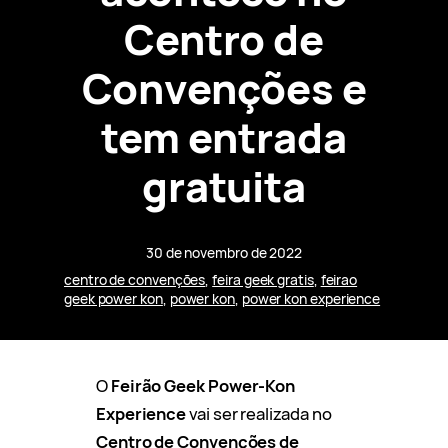
Centro de
Convenções e
tem entrada
gratuita
30 de novembro de 2022
centro de convenções
, 
feira geek gratis
, 
feirao
geek power kon
, 
power kon
, 
power kon experience
O
Feirão Geek Power-Kon
Experience
vai ser realizada no
Centro de Convenções de