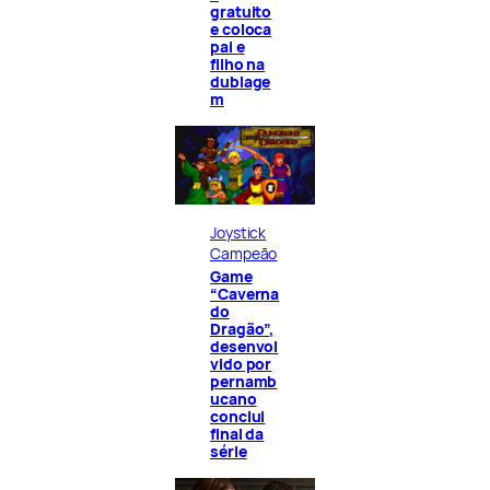
gratuito
e coloca
pai e
filho na
dublage
m
Joystick
Campeão
Game
“Caverna
do
Dragão”,
desenvol
vido por
pernamb
ucano
conclui
final da
série