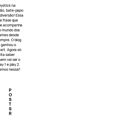
oystick na
ão, bate-papo
 diversão! Essa
 a frase que
e acompanha
o mundo dos
ames desde
empre. O blog
á ganhou o
tart. Agora só
alta saber
uem vai ser o
ay 1 e play 2.
amos nessa?
P
O
S
T
S
R