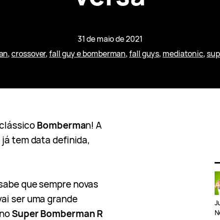
31 de maio de 2021
an
, 
crossover
, 
fall guy e bomberman
, 
fall guys
, 
mediatonic
, 
sup
 clássico
Bomberma
n! A
já tem data definida,
 sabe que sempre novas
vai ser uma grande
J
no
Super Bomberman R
N