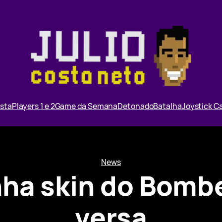
ista
Players 1 e 2
Game da Semana
Detonado
Batalha
Joystick 
News
nha skin do Bomb
versa