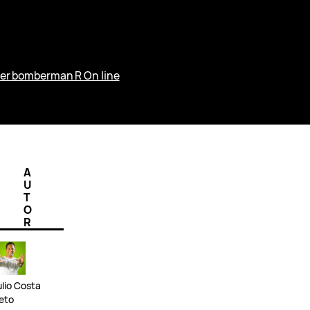
er bomberman R On line
A
U
T
O
R
ulio Costa
eto