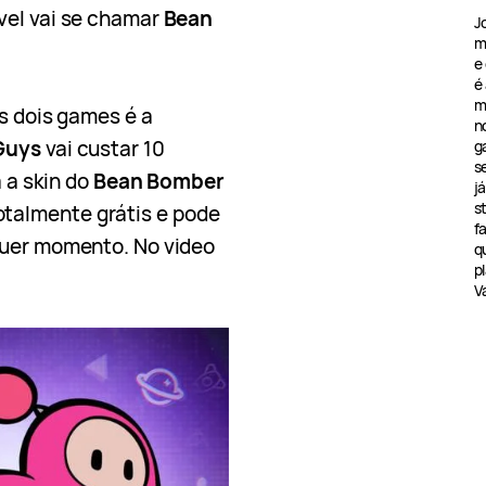
vel vai se chamar
Bean
J
m
e
é
m
os dois games é a
n
 Guys
vai custar 10
g
s
á a skin do
Bean Bomber
j
s
otalmente grátis e pode
f
quer momento. No video
q
pl
V