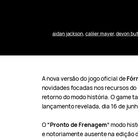
aidan jackson
, 
caliier mayer
, 
devon but
A nova versão do jogo oficial de
Fór
novidades focadas nos recursos do
retorno do modo história. O game t
lançamento revelada, dia 16 de junh
O
“Pronto de Frenagem”
modo hist
e notoriamente ausente na edição d