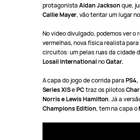
protagonista
Aidan Jackson
que, j
Callie Mayer
, vão tentar um lugar n
No video divulgado, podemos ver o 
vermelhas, nova física realista para
circuitos: um pelas ruas da cidade 
Losail International
no
Qatar.
A capa do jogo de corrida para
PS4,
Series X|S
e
PC
traz os pilotos
Char
Norris e Lewis Hamilton
. Já a vers
Champions Edition
, tem na capa o