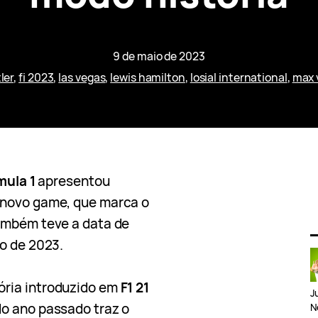
9 de maio de 2023
ler
, 
fi 2023
, 
las vegas
, 
lewis hamilton
, 
losial international
, 
max 
mula 1
apresentou
 novo game, que marca o
ambém teve a data de
o de 2023.
ória introduzido em
F1 21
J
o ano passado traz o
N