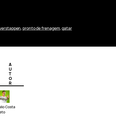
verstappen
, 
pronto de frenagem
, 
qatar
A
U
T
O
R
ulio Costa
eto