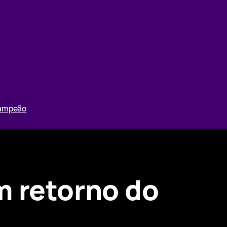
Campeão
m retorno do