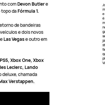
unto com
Devon Butler
e
J
m
o topo da
Fórmula 1.
e
é
m
retorno de bandeiras
n
 veículos e dois novos
g
s
de
Las Vegas
e outro em
j
s
f
q
pl
 PS5, Xbox One, Xbox
V
les Leclerc, Lando
ão deluxe, chamada
Max Verstappen.