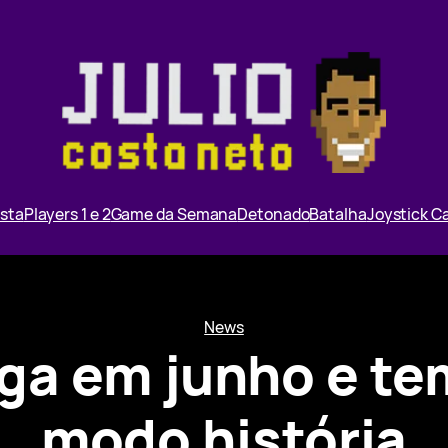
ista
Players 1 e 2
Game da Semana
Detonado
Batalha
Joystick 
News
ga em junho e te
modo história