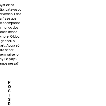
oystick na
ão, bate-papo
 diversão! Essa
 a frase que
e acompanha
o mundo dos
ames desde
empre. O blog
á ganhou o
tart. Agora só
alta saber
uem vai ser o
ay 1 e play 2.
amos nessa?
P
O
S
T
S
R