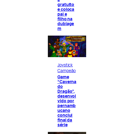
gratuito
e coloca
pai e
filho na
dublage
m
Joystick
Campeão
Game
“Caverna
do
Dragão”,
desenvol
vido por
pernamb
ucano
conclui
final da
série