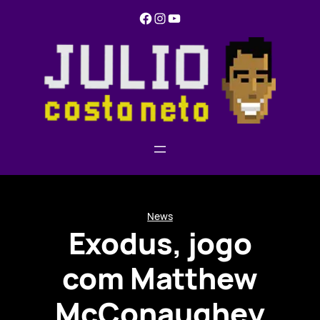
Pular
Facebook
Instagram
YouTube
para
o
conteúdo
News
Exodus, jogo
com Matthew
McConaughey