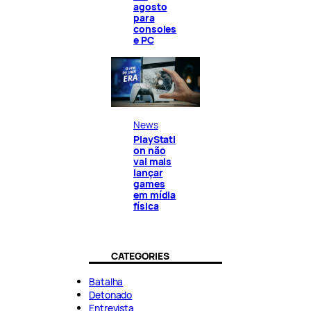
agosto
para
consoles
e PC
News
PlayStati
on não
vai mais
lançar
games
em mídia
física
CATEGORIES
Batalha
Detonado
Entrevista