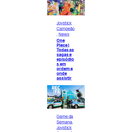
Joystick
Campeão
, 
News
One
Piece |
Todas as
sagas e
episódio
s em
ordem e
onde
assistir
Game da
Semana
, 
Joystick