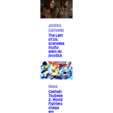
Joystick
Campeão
The Last
of Us:
grandeza
muito
além do
joystick
News
Captain
Tsubasa
2: World
Fighters
chega
em