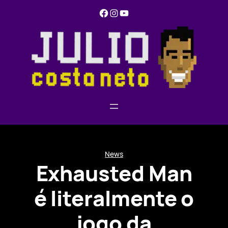
Pular
Facebook
Instagram
YouTube
para
o
conteúdo
News
Exhausted Man
é literalmente o
jogo da