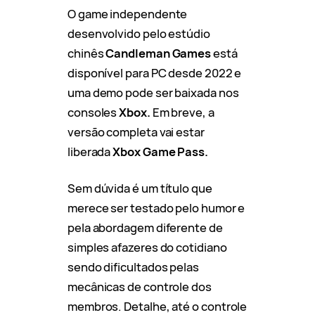
O game independente
desenvolvido pelo estúdio
chinês
Candleman Games
está
disponível para PC desde 2022 e
uma demo pode ser baixada nos
consoles
Xbox.
Em breve, a
versão completa vai estar
liberada
Xbox Game Pass.
Sem dúvida é um título que
merece ser testado pelo humor e
pela abordagem diferente de
simples afazeres do cotidiano
sendo dificultados pelas
mecânicas de controle dos
membros. Detalhe, até o controle