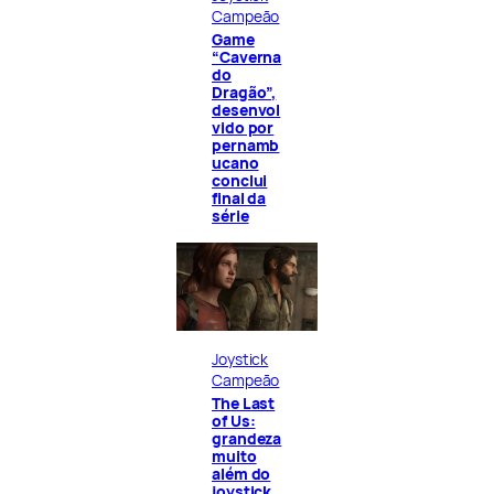
Campeão
Game
“Caverna
do
Dragão”,
desenvol
vido por
pernamb
ucano
conclui
final da
série
Joystick
Campeão
The Last
of Us:
grandeza
muito
além do
joystick