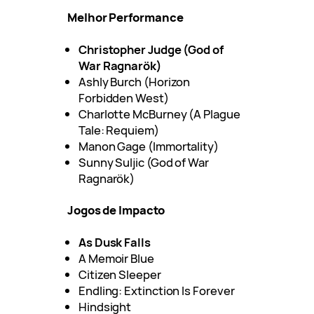
Melhor Performance
Christopher Judge (God of
War Ragnarök)
Ashly Burch (Horizon
Forbidden West)
Charlotte McBurney (A Plague
Tale: Requiem)
Manon Gage (Immortality)
Sunny Suljic (God of War
Ragnarök)
Jogos de Impacto
As Dusk Falls
A Memoir Blue
Citizen Sleeper
Endling: Extinction Is Forever
Hindsight