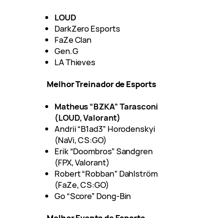
LOUD
DarkZero Esports
FaZe Clan
Gen.G
LA Thieves
Melhor Treinador de Esports
Matheus “BZKA” Tarasconi
(LOUD, Valorant)
Andrii “B1ad3” Horodenskyi
(NaVi, CS:GO)
Erik “Doombros” Sandgren
(FPX, Valorant)
Robert “Robban” Dahlström
(FaZe, CS:GO)
Go “Score” Dong-Bin
Melhor Evento de Esports