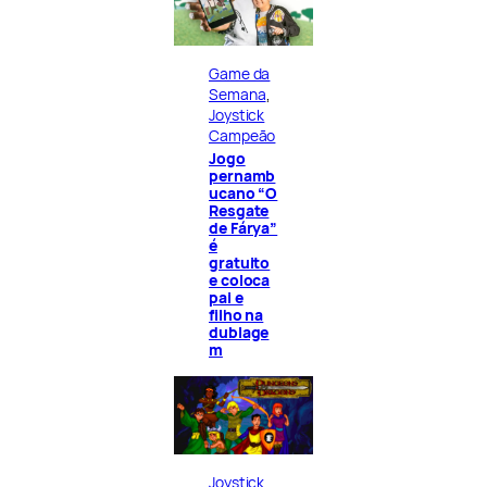
Game da
Semana
, 
Joystick
Campeão
Jogo
pernamb
ucano “O
Resgate
de Fárya”
é
gratuito
e coloca
pai e
filho na
dublage
m
Joystick