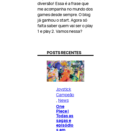
diversão! Essa é a frase que
me acompanha no mundo dos
games desde sempre. O blog
já ganhou o start. Agora só
falta saber quem vai ser o play
1 e play 2. Vamos nessa?
POSTS RECENTES
Joystick
Campeão
, 
News
One
Piece |
Todas as
sagas e
episódio
s em