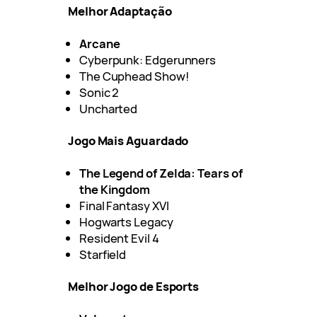
Melhor Adaptação
Arcane
Cyberpunk: Edgerunners
The Cuphead Show!
Sonic 2
Uncharted
Jogo Mais Aguardado
The Legend of Zelda: Tears of
the Kingdom
Final Fantasy XVI
Hogwarts Legacy
Resident Evil 4
Starfield
Melhor Jogo de Esports