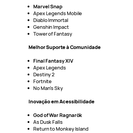
Marvel Snap
Apex Legends Mobile
Diablo Immortal
Genshin Impact
Tower of Fantasy
Melhor Suporte à Comunidade
Final Fantasy XIV
Apex Legends
Destiny 2
Fortnite
No Man’s Sky
Inovação em Acessibilidade
God of War Ragnarök
As Dusk Falls
Return to Monkey Island