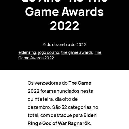
Game Awards
2022
9 de dezembro de 2022
elden ring
, 
jogo do ano
, 
the game awards
, 
The
Game Awards 2022
Os vencedores do
The Game
2022
foram anunciados nesta
quinta feira, dia oito de
dezembro. São 32 categorias no
total, com destaque para
Elden
Ring
e
God of
War Ragnarök.