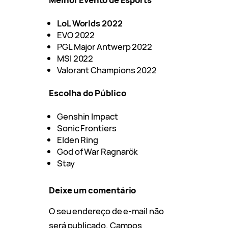
LoL Worlds 2022
EVO 2022
PGL Major Antwerp 2022
MSI 2022
Valorant Champions 2022
Escolha do Público
Genshin Impact
Sonic Frontiers
Elden Ring
God of War Ragnarök
Stay
Deixe um comentário
O seu endereço de e-mail não
será publicado.
Campos