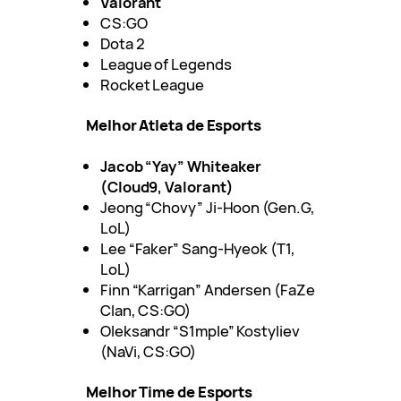
Valorant
CS:GO
Dota 2
League of Legends
Rocket League
Melhor Atleta de Esports
Jacob “Yay” Whiteaker
(Cloud9, Valorant)
Jeong “Chovy” Ji-Hoon (Gen.G,
LoL)
Lee “Faker” Sang-Hyeok (T1,
LoL)
Finn “Karrigan” Andersen (FaZe
Clan, CS:GO)
Oleksandr “S1mple” Kostyliev
(NaVi, CS:GO)
Melhor Time de Esports