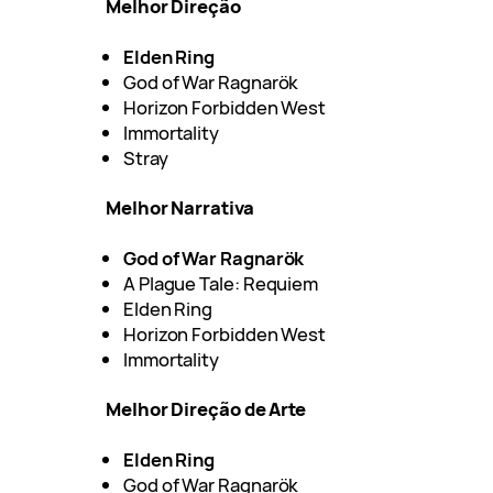
Melhor Direção
Elden Ring
God of War Ragnarök
Horizon Forbidden West
Immortality
Stray
Melhor Narrativa
God of War Ragnarök
A Plague Tale: Requiem
Elden Ring
Horizon Forbidden West
Immortality
Melhor Direção de Arte
Elden Ring
God of War Ragnarök