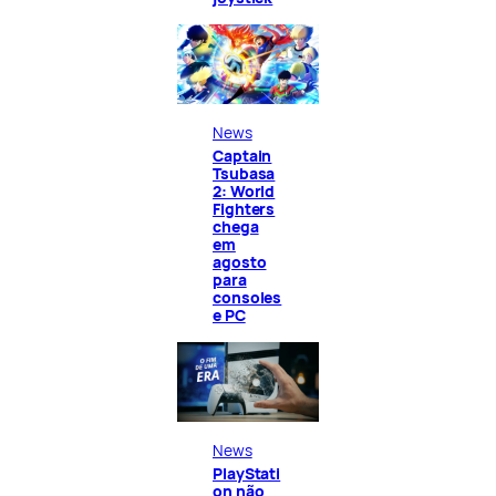
News
Captain
Tsubasa
2: World
Fighters
chega
em
agosto
para
consoles
e PC
News
PlayStati
on não