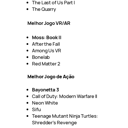
The Last of Us Part I
The Quarry
Melhor Jogo VR/AR
Moss: Book II
After the Fall
Among Us VR
Bonelab
Red Matter 2
Melhor Jogo de Ação
Bayonetta 3
Call of Duty: Modern Warfare II
Neon White
Sifu
Teenage Mutant Ninja Turtles:
Shredder’s Revenge