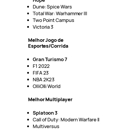
Dune: Spice Wars
Total War: Warhammer III
Two Point Campus
Victoria 3
Melhor Jogo de
Esportes/Corrida
Gran Turismo 7
F1 2022
FIFA 23
NBA 2K23
OlliOlli World
Melhor Multiplayer
Splatoon 3
Call of Duty: Modern Warfare II
Multiversus