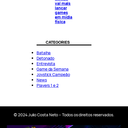
vai mais
lançar
games
em mídia
física
CATEGORIES
Batalha
Detonado
Entrevista
Game da Semana
Joystick Campeão
News
Players 1 e 2
© 2024 Julio Costa Neto – Todos os direitos reservados.