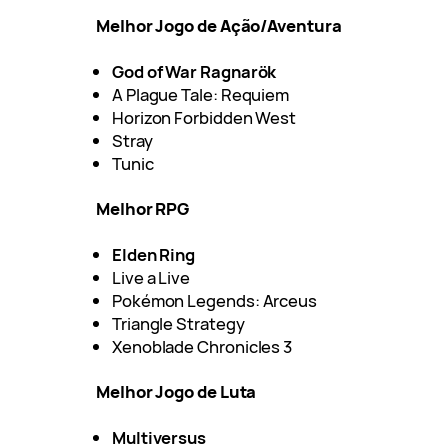
Melhor Jogo de Ação/Aventura
God of War Ragnarök
A Plague Tale: Requiem
Horizon Forbidden West
Stray
Tunic
Melhor RPG
Elden Ring
Live a Live
Pokémon Legends: Arceus
Triangle Strategy
Xenoblade Chronicles 3
Melhor Jogo de Luta
Multiversus