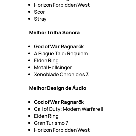
Horizon Forbidden West
Scor
Stray
Melhor Trilha Sonora
God of War Ragnarök
A Plague Tale: Requiem
Elden Ring
Metal Hellsinger
Xenoblade Chronicles 3
Melhor Design de Áudio
God of War Ragnarök
Call of Duty: Modern Warfare II
Elden Ring
Gran Turismo 7
Horizon Forbidden West