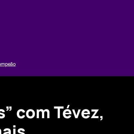
Campeão
s” com Tévez,
mais