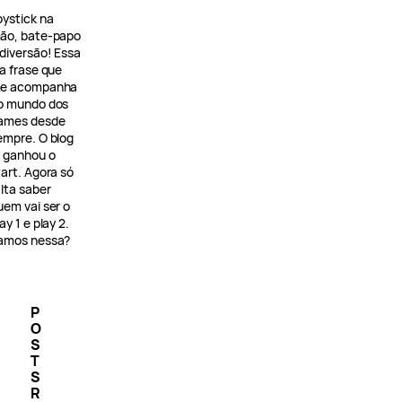
oystick na
ão, bate-papo
 diversão! Essa
 a frase que
e acompanha
o mundo dos
ames desde
empre. O blog
á ganhou o
tart. Agora só
alta saber
uem vai ser o
ay 1 e play 2.
amos nessa?
P
O
S
T
S
R