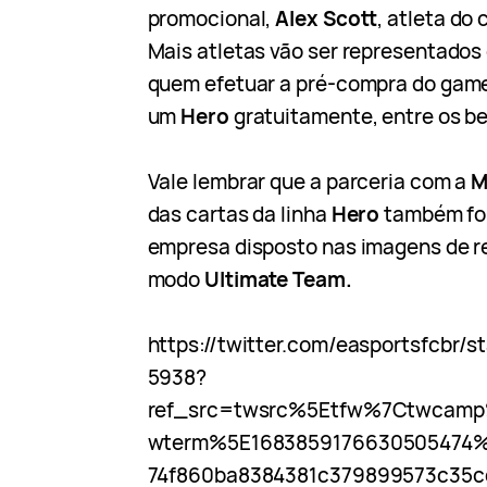
promocional,
Alex Scott
, atleta do 
Mais atletas vão ser representados 
quem efetuar a pré-compra do game
um
Hero
gratuitamente, entre os be
Vale lembrar que a parceria com a
M
das cartas da linha
Hero
também foi
empresa disposto nas imagens de r
modo
Ultimate Team.
https://twitter.com/easportsfcbr/
5938?
ref_src=twsrc%5Etfw%7Ctwcam
wterm%5E1683859176630505474
74f860ba8384381c379899573c35