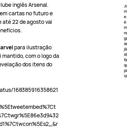
clube inglês Arsenal.
J
m
em cartas no futuro e
e
 até 22 de agosto vai
é
m
nefícios.
n
g
s
arvel
para ilustração
j
s
 mantido, com o logo da
f
evelação dos itens do
q
pl
V
status/168385916358621
p%5Etweetembed%7Ct
%7Ctwgr%5E86e3d9432
cd1%7Ctwcon%5Es2_&r