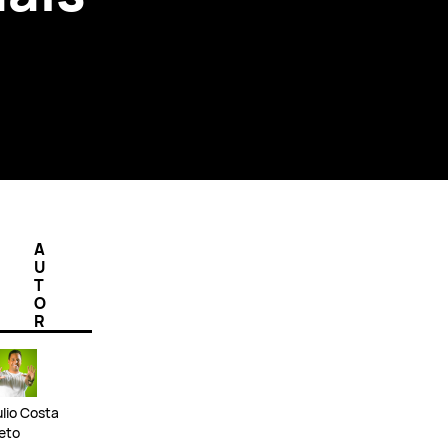
A
U
T
O
R
ulio Costa
eto