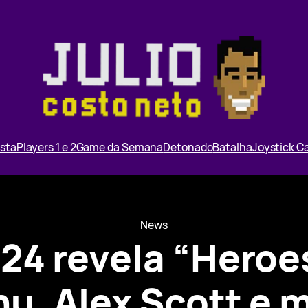
ista
Players 1 e 2
Game da Semana
Detonado
Batalha
Joystick 
News
 24 revela “Heroe
u, Alex Scott e 