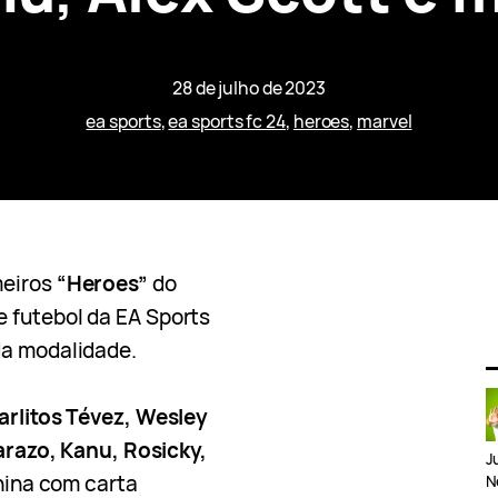
28 de julho de 2023
ea sports
, 
ea sports fc 24
, 
heroes
, 
marvel
meiros
“Heroes”
do
e futebol da EA Sports
da modalidade.
arlitos Tévez, Wesley
zarazo, Kanu, Rosicky,
J
inina com carta
N