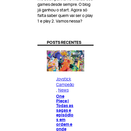
games desde sempre. O blog
já ganhou o start. Agora só
falta saber quem vai ser o play
1 e play 2. Vamos nessa?
POSTS RECENTES
Joystick
Campeão
, 
News
One
Piece |
Todas as
sagas e
episódio
s em
ordem e
onde