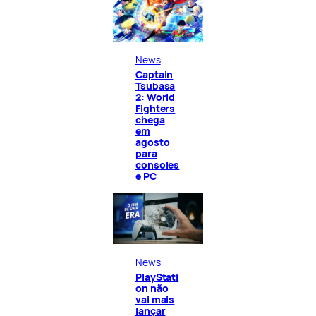
News
Captain
Tsubasa
2: World
Fighters
chega
em
agosto
para
consoles
e PC
News
PlayStati
on não
vai mais
lançar