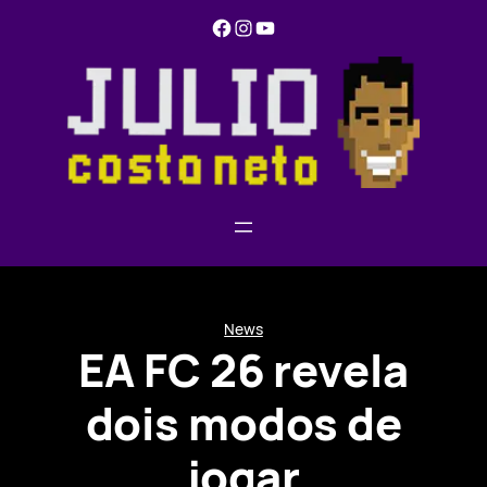
Pular
Facebook
Instagram
YouTube
para
o
conteúdo
News
EA FC 26 revela
dois modos de
jogar