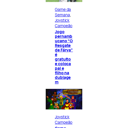
Game da
Semana
, 
Joystick
Campeão
Jogo
pernamb
ucano “O
Resgate
de Fárya”
é
gratuito
e coloca
pai e
filho na
dublage
m
Joystick
Campeão