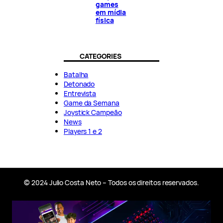
games
em mídia
física
CATEGORIES
Batalha
Detonado
Entrevista
Game da Semana
Joystick Campeão
News
Players 1 e 2
© 2024 Julio Costa Neto – Todos os direitos reservados.