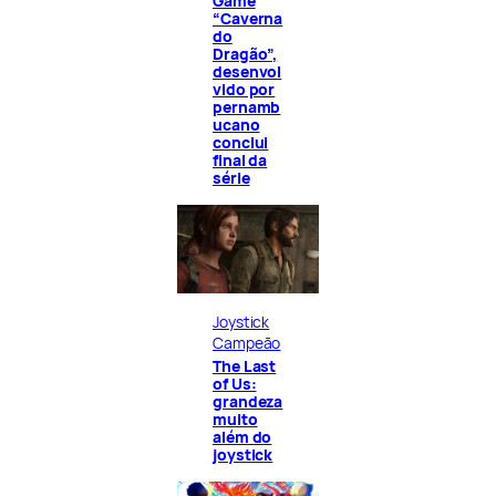
Game
“Caverna
do
Dragão”,
desenvol
vido por
pernamb
ucano
conclui
final da
série
Joystick
Campeão
The Last
of Us:
grandeza
muito
além do
joystick