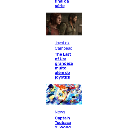
final da
série
Joystick
Campeão
The Last
of Us:
grandeza
muito
além do
joystick
News
Captain
Tsubasa
2: World