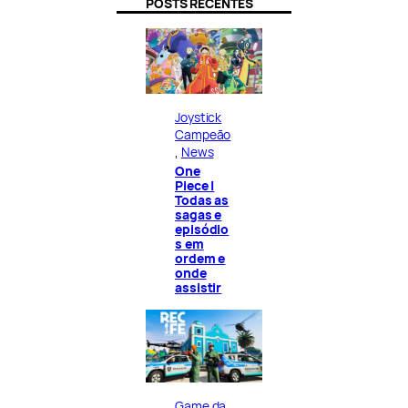
POSTS RECENTES
Joystick
Campeão
, 
News
One
Piece |
Todas as
sagas e
episódio
s em
ordem e
onde
assistir
Game da