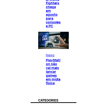
Fighters
chega
em
agosto
para
consoles
e PC
News
PlayStati
on não
vai mais
lançar
games
em mídia
física
CATEGORIES