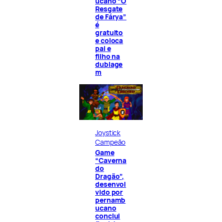
ucano “O
Resgate
de Fárya”
é
gratuito
e coloca
pai e
filho na
dublage
m
Joystick
Campeão
Game
“Caverna
do
Dragão”,
desenvol
vido por
pernamb
ucano
conclui