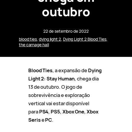
outubro
22 de setembro de 2022
blood ties
, 
dying light 2
, 
Dying Light 2 Blood Ties
, 
the carnage hall
Blood Ties
, a expansão de
Dying
Light 2: Stay Human
, chega dia
13 de outubro. O jogo de
sobrevivência e exploração
vertical vai estar disponível
para
PS4
,
PS5
,
Xbox One
,
Xbox
Seris
e
PC
.