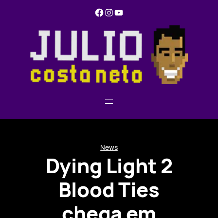
Pular
Facebook
Instagram
YouTube
para
o
conteúdo
News
Dying Light 2
Blood Ties
chega em