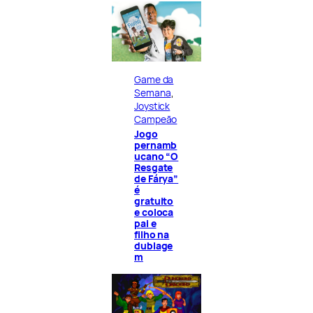
Game da
Semana
, 
Joystick
Campeão
Jogo
pernamb
ucano “O
Resgate
de Fárya”
é
gratuito
e coloca
pai e
filho na
dublage
m