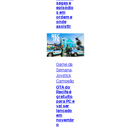
sagas e
episódio
s em
ordem e
onde
assistir
Game da
Semana
, 
Joystick
Campeão
GTA do
Recife é
gratuito
para PC e
vai ser
lançado
em
novembr
o