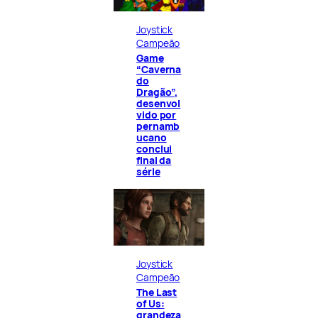
Joystick
Campeão
Game
“Caverna
do
Dragão”,
desenvol
vido por
pernamb
ucano
conclui
final da
série
Joystick
Campeão
The Last
of Us:
grandeza