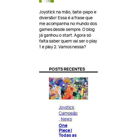
Joystick na mão, bate-papo e
diversão! Essa é a frase que
me acompanha no mundo dos
games desde sempre. O blog
já ganhou o start. Agora só
falta saber quem vai ser o play
1 e play 2. Vamos nessa?
POSTS RECENTES
Joystick
Campeão
, 
News
One
Piece |
Todas as