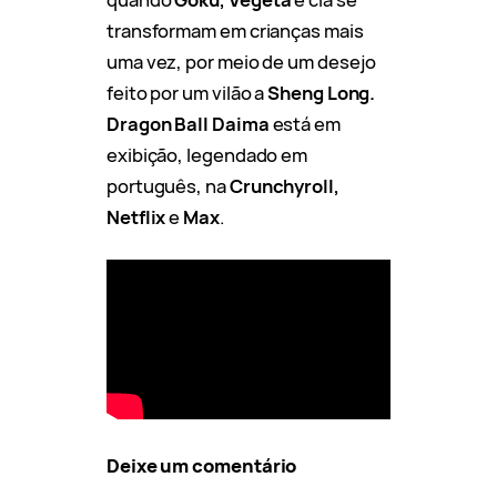
transformam em crianças mais
uma vez, por meio de um desejo
feito por um vilão a
Sheng Long.
Dragon Ball Daima
está em
exibição, legendado em
português, na
Crunchyroll,
Netflix
e
Max
.
Deixe um comentário