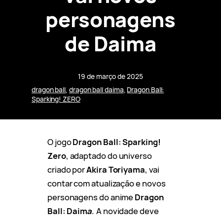
personagens
de Daima
19 de março de 2025
dragon ball
, 
dragon ball daima
, 
Dragon Ball:
Sparking! ZERO
O jogo
Dragon Ball: Sparking!
Zero
, adaptado do universo
criado por
Akira Toriyama
, vai
contar com atualização e novos
personagens do anime
Dragon
Ball: Daim
a
.
A novidade deve