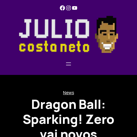
Pular
Facebook
Instagram
YouTube
para
o
conteúdo
News
Dragon Ball:
Sparking! Zero
vai novos