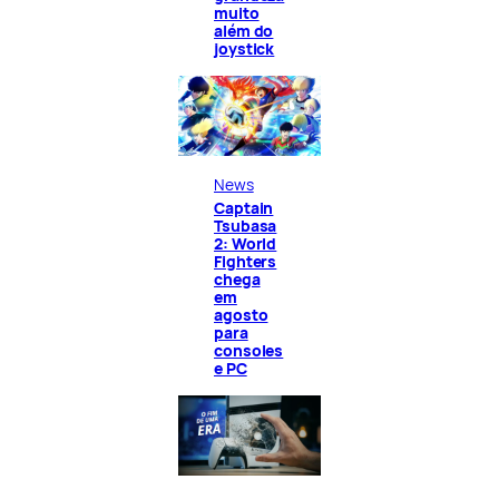
muito
além do
joystick
News
Captain
Tsubasa
2: World
Fighters
chega
em
agosto
para
consoles
e PC