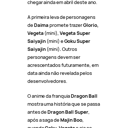
chegar ainda em abril deste ano.
A primeira leva de personagens
de
Daima
promete trazer
Glorio,
Vegeta
(mini),
Vegeta Super
Saiyajin
(mini) e
Goku Super
Saiyajin
(mini)
.
Outros
personagens devem ser
acrescentados futuramente, em
data ainda não revelada pelos
desenvolvedores.
O anime da franquia
Dragon Ball
mostra uma história que se passa
antes de
Dragon Ball Super
,
após a saga de
Majin Boo
,
quando
Goku,
Vegeta
e cia se