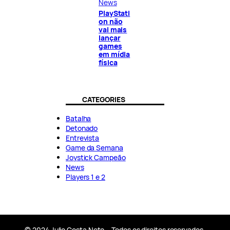
News
PlayStati
on não
vai mais
lançar
games
em mídia
física
CATEGORIES
Batalha
Detonado
Entrevista
Game da Semana
Joystick Campeão
News
Players 1 e 2
© 2024 Julio Costa Neto – Todos os direitos reservados.