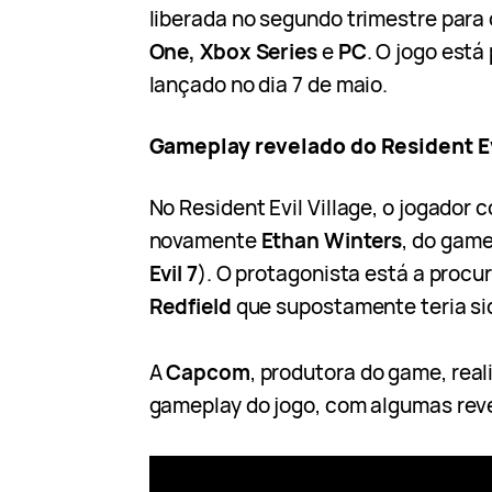
liberada no segundo trimestre para
One, Xbox Series
e
PC
. O jogo está
lançado no dia 7 de maio.
Gameplay revelado do Resident Ev
No Resident Evil Village, o jogador 
novamente
Ethan Winters
, do game
Evil 7
). O protagonista está a procur
Redfield
que supostamente teria si
A
Capcom
, produtora do game, rea
gameplay do jogo, com algumas reve