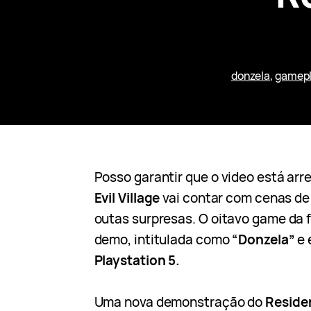
donzela
, 
gamep
Posso garantir que o video está ar
Evil Village
vai contar com cenas de
outas surpresas. O oitavo game da f
demo, intitulada como
“Donzela”
e 
Playstation 5.
Uma nova demonstração do
Residen