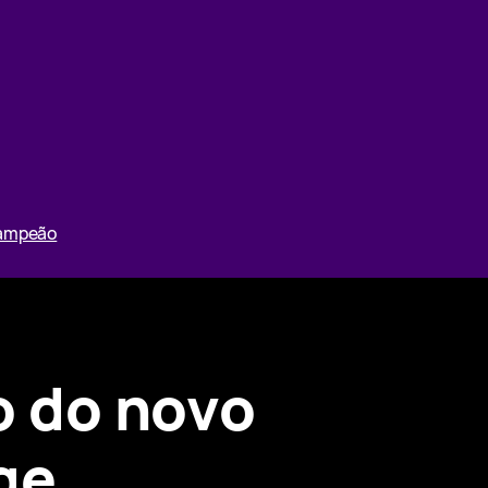
Campeão
o do novo
age