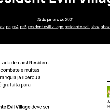
25 de janeiro de 2021
lay
, 
pc
, 
ps4
, 
ps5
, 
resident evill village
, 
residente evill
, 
xbox
, 
xbox
retado demais!
Resident
 combate e muitas
ranquia já liberou a
é gratuita para
J
te Evil Village
deve ser
N