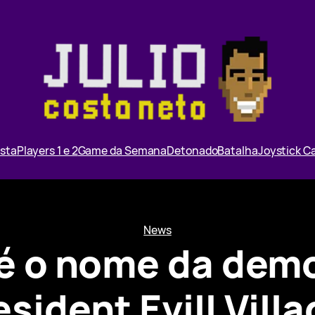
ista
Players 1 e 2
Game da Semana
Detonado
Batalha
Joystick 
News
é o nome da dem
sident Evill Vill