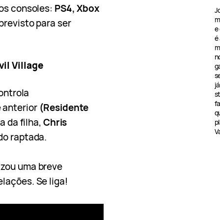
 os consoles:
PS4, Xbox
J
m
 previsto para ser
e
é
m
n
il Village
g
s
j
controla
s
f
 anterior
(Residente
q
a da filha,
Chris
pl
V
do raptada.
lizou uma breve
lações. Se liga!