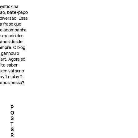
oystick na
ão, bate-papo
 diversão! Essa
 a frase que
e acompanha
o mundo dos
ames desde
empre. O blog
á ganhou o
tart. Agora só
alta saber
uem vai ser o
ay 1 e play 2.
amos nessa?
P
O
S
T
S
R