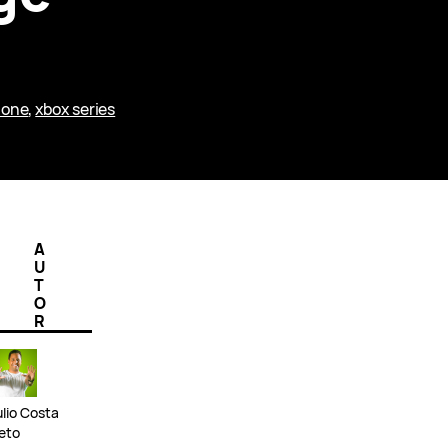
 one
, 
xbox series
A
U
T
O
R
ulio Costa
eto