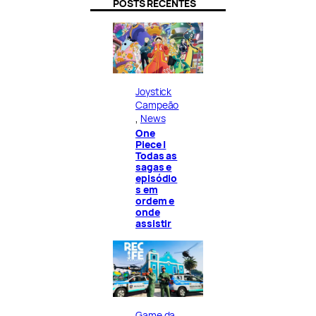
POSTS RECENTES
Joystick
Campeão
, 
News
One
Piece |
Todas as
sagas e
episódio
s em
ordem e
onde
assistir
Game da