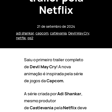
Netflix
21 de setembro de 2024
adi shankar
, 
capcom
, 
catlevania
, 
Devil May Cry
, 
netflix
, 
ps2
Saiu o primeiro trailer completo
de
Devil
May
Cry
! A nova
animação é inspirada pela série
de jogos da
Capcom.
A série criada por
Adi Shankar
,
mesmo produtor
de
Castlevania
pela
Netflix
deve