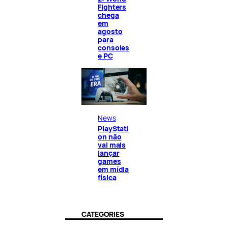
Fighters
chega
em
agosto
para
consoles
e PC
News
PlayStati
on não
vai mais
lançar
games
em mídia
física
CATEGORIES