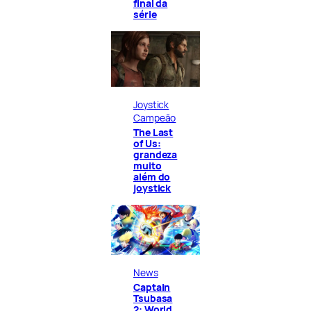
final da
série
Joystick
Campeão
The Last
of Us:
grandeza
muito
além do
joystick
News
Captain
Tsubasa
2: World