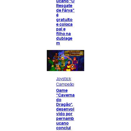
ucano “O
Resgate
de Fárya”
é
gratuito
e coloca
pai e
filho na
dublage
m
Joystick
Campeão
Game
“Caverna
do
Dragão”,
desenvol
vido por
pernamb
ucano
conclui