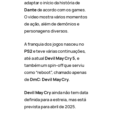
adaptar o início da história de
Dante
de acordo com os games.
O video mostra vários momentos
de ação, além de demônios e
personagens diversos.
A franquia dos jogos nasceu no
PS2
e teve várias continuações,
até a atual
Devil May Cry 5
, e
também um spin-off que serviu
como “reboot”, chamado apenas
de
DmC: Devil May Cry.
Devil
May
Cry
ainda não tem data
definida para a estreia, mas está
prevista para abril de 2025.