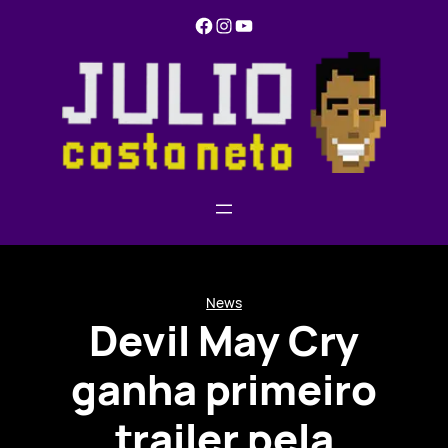
Pular
Facebook
Instagram
YouTube
para
o
conteúdo
News
Devil May Cry
ganha primeiro
trailer pela