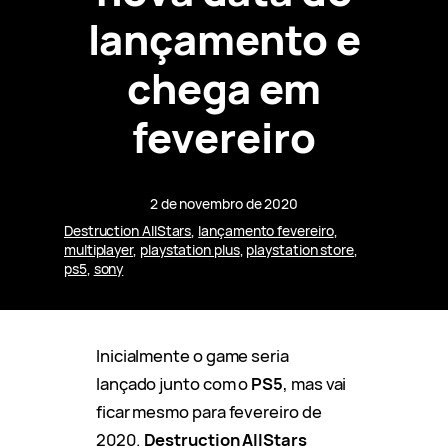
lançamento e
chega em
fevereiro
2 de novembro de 2020
Destruction AllStars
, 
lançamento fevereiro
, 
multiplayer
, 
playstation plus
, 
playstation store
, 
ps5
, 
sony
Inicialmente o game seria
lançado junto com o
PS5
, mas vai
ficar mesmo para fevereiro de
2020.
Destruction AllStars