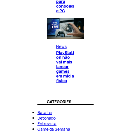
para
consoles
e PC
News
PlayStati
on não
vai mais
lançar
games
em mídia
física
CATEGORIES
Batalha
Detonado
Entrevista
Game da Semana