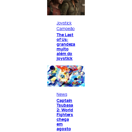
Joystick
Campeão
The Last
of Us:
grandeza
muito
além do
joystick
News
Captain
Tsubasa
2: World
Fighters
chega
em
agosto