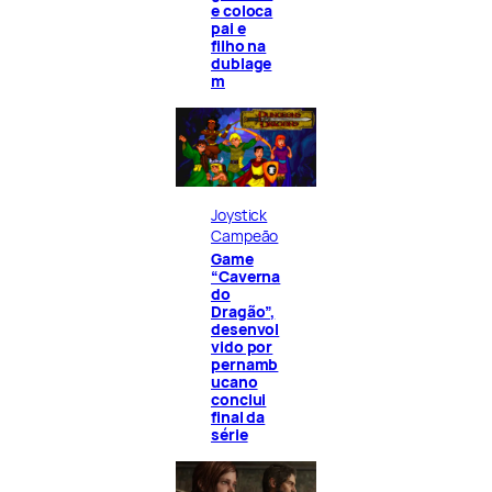
e coloca
pai e
filho na
dublage
m
Joystick
Campeão
Game
“Caverna
do
Dragão”,
desenvol
vido por
pernamb
ucano
conclui
final da
série