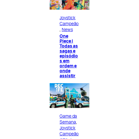
Joystick
Campeão
, 
News
One
Piece |
Todas as
sagas e
episódio
s em
ordem e
onde
assistir
Game da
Semana
, 
Joystick
Campeão