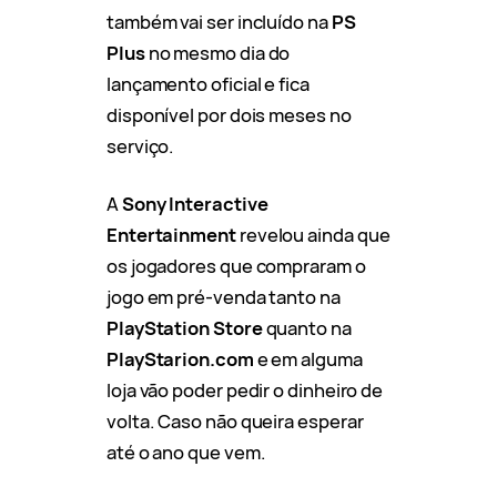
também vai ser incluído na
PS
Plus
no mesmo dia do
lançamento oficial e fica
disponível por dois meses no
serviço.
A
Sony Interactive
Entertainment
revelou ainda que
os jogadores que compraram o
jogo em pré-venda tanto na
PlayStation Store
quanto na
PlayStarion.com
e em alguma
loja vão poder pedir o dinheiro de
volta. Caso não queira esperar
até o ano que vem.