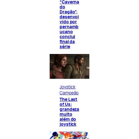
“Caverna
do
Dragão”,
desenvol
vido por
pernamb
ucano
conclui
final da
série
Joystick
Campeão
The Last
of Us:
grandeza
muito
além do
joystick