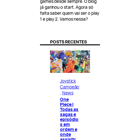
games desde sempre. O blog
já ganhou o start. Agora só
falta saber quem vai ser o play
1 e play 2. Vamos nessa?
POSTS RECENTES
Joystick
Campeão
, 
News
One
Piece |
Todas as
sagas e
episódio
s em
ordem e
onde
assistir