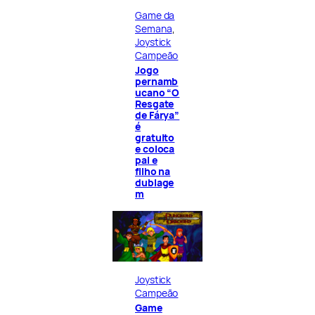
Game da
Semana
, 
Joystick
Campeão
Jogo
pernamb
ucano “O
Resgate
de Fárya”
é
gratuito
e coloca
pai e
filho na
dublage
m
Joystick
Campeão
Game