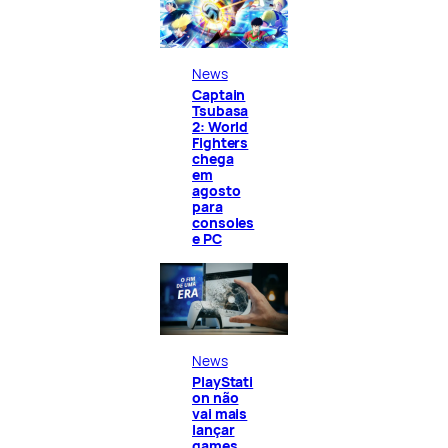
News
Captain
Tsubasa
2: World
Fighters
chega
em
agosto
para
consoles
e PC
News
PlayStati
on não
vai mais
lançar
games