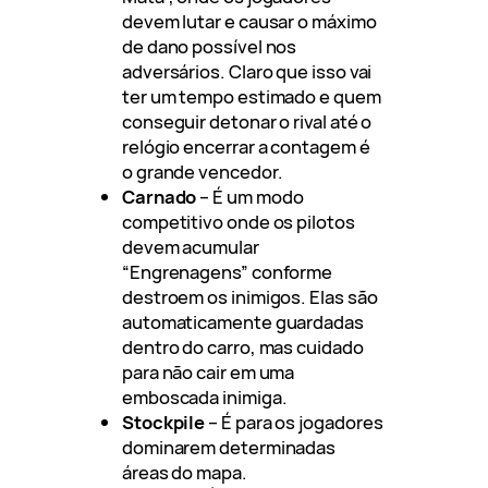
devem lutar e causar o máximo
de dano possível nos
adversários. Claro que isso vai
ter um tempo estimado e quem
conseguir detonar o rival até o
relógio encerrar a contagem é
o grande vencedor.
Carnado
– É um modo
competitivo onde os pilotos
devem acumular
“Engrenagens” conforme
destroem os inimigos. Elas são
automaticamente guardadas
dentro do carro, mas cuidado
para não cair em uma
emboscada inimiga.
Stockpile
– É para os jogadores
dominarem determinadas
áreas do mapa.