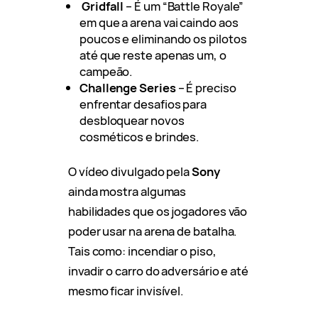
Gridfall
– É um “Battle Royale”
em que a arena vai caindo aos
poucos e eliminando os pilotos
até que reste apenas um, o
campeão.
Challenge Series
– É preciso
enfrentar desafios para
desbloquear novos
cosméticos e brindes.
O vídeo divulgado pela
Sony
ainda mostra algumas
habilidades que os jogadores vão
poder usar na arena de batalha.
Tais como: incendiar o piso,
invadir o carro do adversário e até
mesmo ficar invisível.