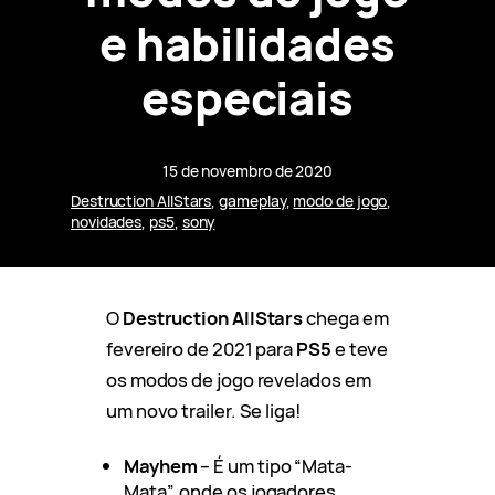
e habilidades
especiais
15 de novembro de 2020
Destruction AllStars
, 
gameplay
, 
modo de jogo
, 
novidades
, 
ps5
, 
sony
O
Destruction AllStars
chega em
fevereiro de 2021 para
PS5
e teve
os modos de jogo revelados em
um novo trailer. Se liga!
Mayhem
– É um tipo “Mata-
Mata”, onde os jogadores