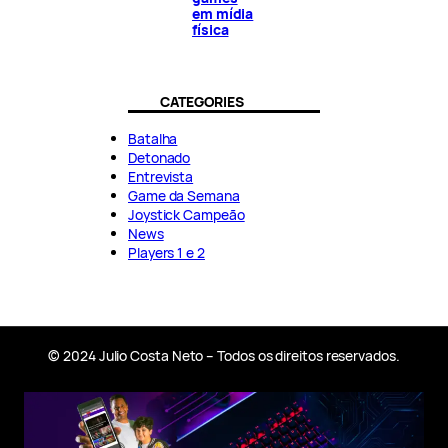
em mídia
física
CATEGORIES
Batalha
Detonado
Entrevista
Game da Semana
Joystick Campeão
News
Players 1 e 2
© 2024 Julio Costa Neto – Todos os direitos reservados.