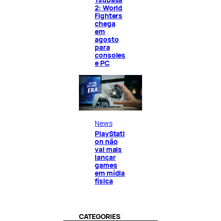
2: World
Fighters
chega
em
agosto
para
consoles
e PC
News
PlayStati
on não
vai mais
lançar
games
em mídia
física
CATEGORIES