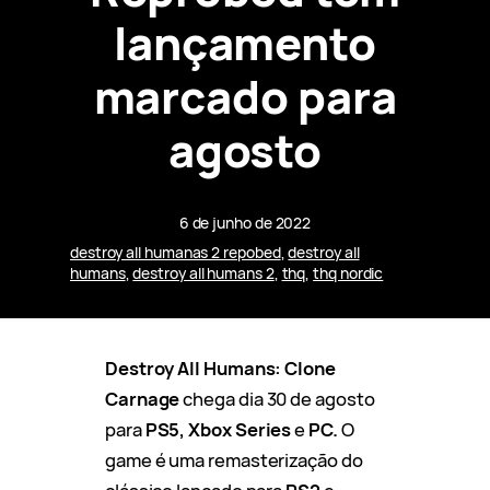
lançamento
marcado para
agosto
6 de junho de 2022
destroy all humanas 2 repobed
, 
destroy all
humans
, 
destroy all humans 2
, 
thq
, 
thq nordic
Destroy All Humans: Clone
Carnage
chega dia 30 de agosto
para
PS5, Xbox Series
e
PC.
O
game é uma remasterização do