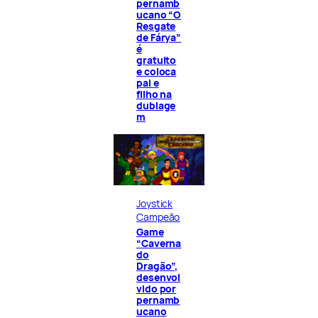
pernamb
ucano “O
Resgate
de Fárya”
é
gratuito
e coloca
pai e
filho na
dublage
m
Joystick
Campeão
Game
“Caverna
do
Dragão”,
desenvol
vido por
pernamb
ucano