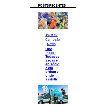
POSTS RECENTES
Joystick
Campeão
, 
News
One
Piece |
Todas as
sagas e
episódio
s em
ordem e
onde
assistir