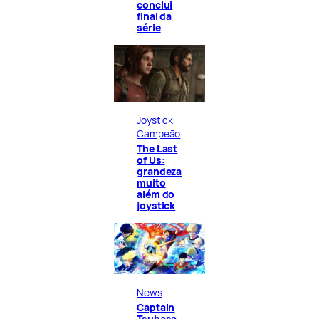
conclui
final da
série
Joystick
Campeão
The Last
of Us:
grandeza
muito
além do
joystick
News
Captain
Tsubasa