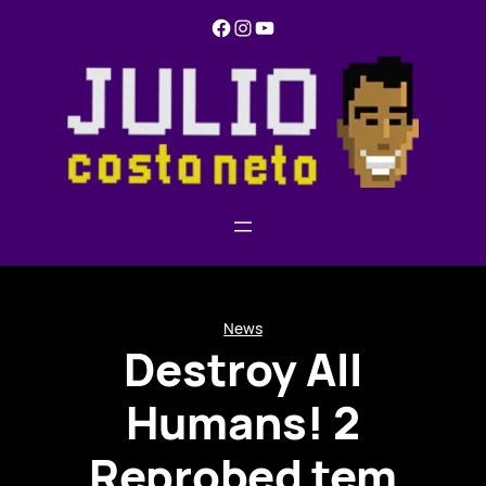
Pular
Facebook
Instagram
YouTube
para
o
conteúdo
News
Destroy All
Humans! 2
Reprobed tem