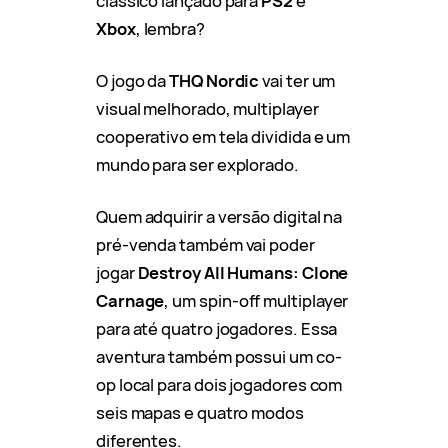
clássico lançado para
PS2
e
Xbox
, lembra?
O jogo da
THQ Nordic
vai ter um
visual melhorado, multiplayer
cooperativo em tela dividida e um
mundo para ser explorado.
Quem adquirir a versão digital na
pré-venda também vai poder
jogar
Destroy All Humans: Clone
Carnage
, um spin-off multiplayer
para até quatro jogadores. Essa
aventura também possui um co-
op local para dois jogadores com
seis mapas e quatro modos
diferentes.