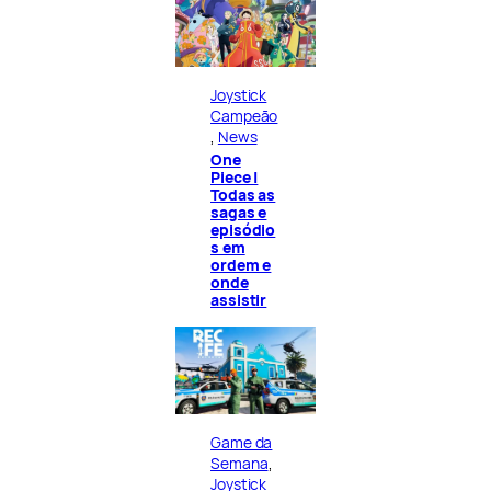
Joystick
Campeão
, 
News
One
Piece |
Todas as
sagas e
episódio
s em
ordem e
onde
assistir
Game da
Semana
, 
Joystick