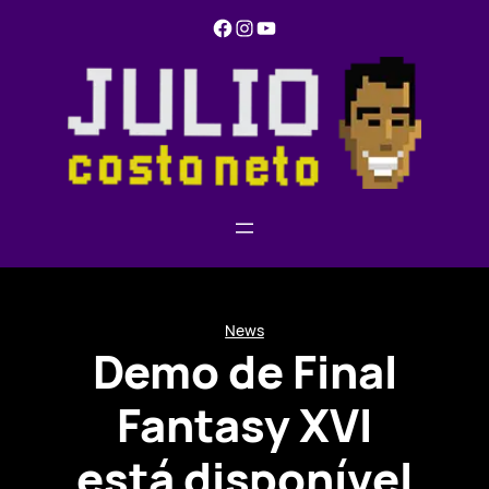
Pular
Facebook
Instagram
YouTube
para
o
conteúdo
News
Demo de Final
Fantasy XVI
está disponível