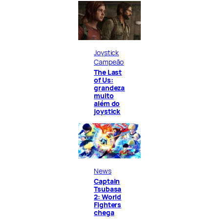
Joystick
Campeão
The Last
of Us:
grandeza
muito
além do
joystick
News
Captain
Tsubasa
2: World
Fighters
chega