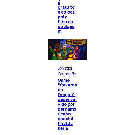
é
gratuito
e coloca
pai e
filho na
dublage
m
Joystick
Campeão
Game
“Caverna
do
Dragão”,
desenvol
vido por
pernamb
ucano
conclui
final da
série