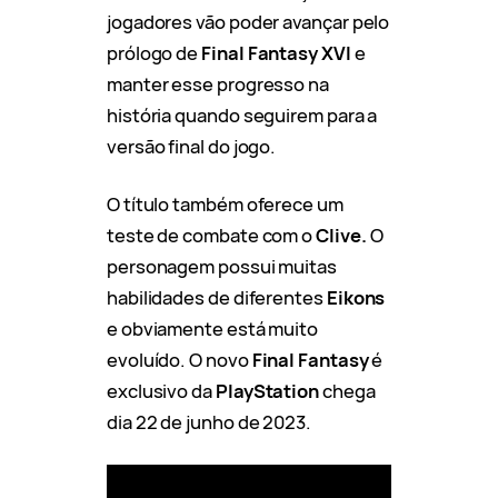
jogadores vão poder avançar pelo
prólogo de
Final Fantasy XVI
e
manter esse progresso na
história quando seguirem para a
versão final do jogo.
O título também oferece um
teste de combate com o
Clive.
O
personagem possui muitas
habilidades de diferentes
Eikons
e obviamente está muito
evoluído. O novo
Final Fantasy
é
exclusivo da
PlayStation
chega
dia 22 de junho de 2023.