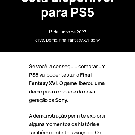
para PS5
13 de junho de 2023
clive
, 
Demo
, 
final fantasy xvi
, 
sony
Se você já conseguiu comprar um
PS5
vai poder testar o
Final
Fantasy XVI.
O game liberou uma
demo para o console da nova
geração da
Sony.
A demonstração permite explorar
alguns momentos da história e
também combate avançado. Os