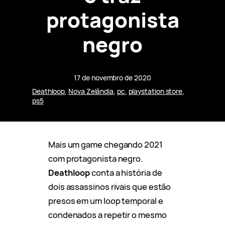
protagonista
negro
17 de novembro de 2020
Deathloop
, 
Nova Zelândia
, 
pc
, 
playstation store
, 
ps5
Mais um game chegando 2021
com protagonista negro.
Deathloop
conta a história de
dois assassinos rivais que estão
presos em um loop temporal e
condenados a repetir o mesmo