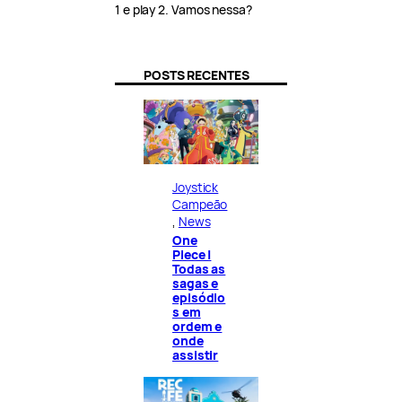
1 e play 2. Vamos nessa?
POSTS RECENTES
Joystick
Campeão
, 
News
One
Piece |
Todas as
sagas e
episódio
s em
ordem e
onde
assistir