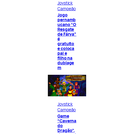
Joystick
Campeão
Jogo
pernamb
ucano “O
Resgate
de Fárya”
é
gratuito
e coloca
pai e
filho na
dublage
m
Joystick
Campeão
Game
“Caverna
do
Dragão”,