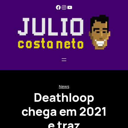
Pular
Facebook
Instagram
YouTube
para
o
conteúdo
News
Deathloop
chega em 2021
e traz