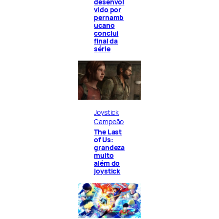
desenvol
vido por
pernamb
ucano
conclui
final da
série
Joystick
Campeão
The Last
of Us:
grandeza
muito
além do
joystick