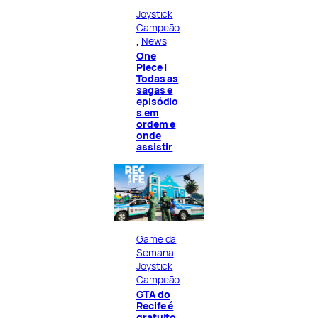
Joystick
Campeão
, 
News
One
Piece |
Todas as
sagas e
episódio
s em
ordem e
onde
assistir
Game da
Semana
, 
Joystick
Campeão
GTA do
Recife é
gratuito