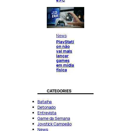
News
PlayStati
on não
vai mais
lançar
games
em mídia
física
CATEGORIES
Batalha
Detonado
Entrevista
Game da Semana
Joystick Campeão
News