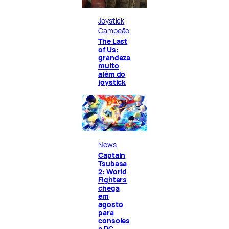
Joystick
Campeão
The Last
of Us:
grandeza
muito
além do
joystick
News
Captain
Tsubasa
2: World
Fighters
chega
em
agosto
para
consoles
e PC