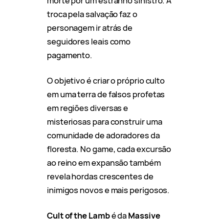
morte por um estranho sinistro. A
troca pela salvação faz o
personagem ir atrás de
seguidores leais como
pagamento.
O objetivo é criar o próprio culto
em uma terra de falsos profetas
em regiões diversas e
misteriosas para construir uma
comunidade de adoradores da
floresta. No game, cada excursão
ao reino em expansão também
revela hordas crescentes de
inimigos novos e mais perigosos.
Cult of the Lamb
é da
Massive