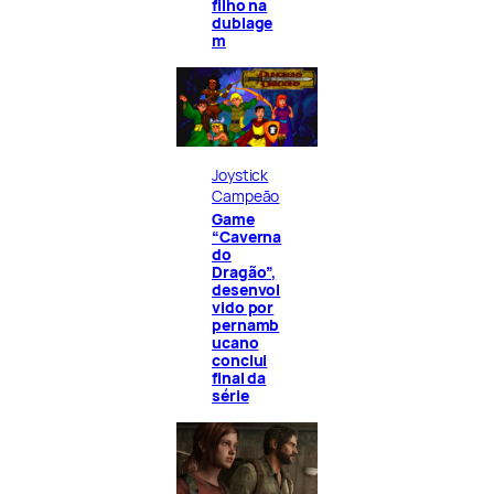
filho na
dublage
m
Joystick
Campeão
Game
“Caverna
do
Dragão”,
desenvol
vido por
pernamb
ucano
conclui
final da
série