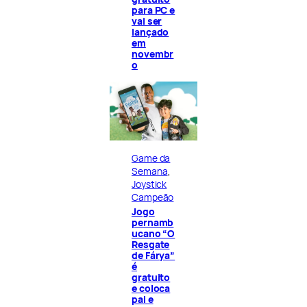
para PC e
vai ser
lançado
em
novembr
o
Game da
Semana
, 
Joystick
Campeão
Jogo
pernamb
ucano “O
Resgate
de Fárya”
é
gratuito
e coloca
pai e