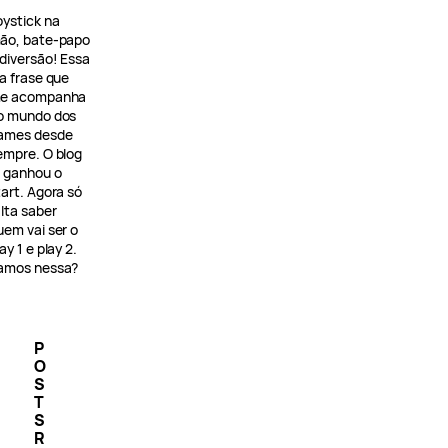
oystick na
ão, bate-papo
 diversão! Essa
 a frase que
e acompanha
o mundo dos
ames desde
empre. O blog
á ganhou o
tart. Agora só
alta saber
uem vai ser o
ay 1 e play 2.
amos nessa?
P
O
S
T
S
R