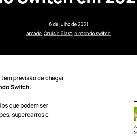
6 de julho de 2021
arcade
, 
Cruis'n Blast
, 
nintendo switch
, tem previsão de chegar
ndo Switch.
los que podem ser
apes, supercarros e
J
N