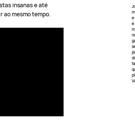
stas insanas e até
J
m
ir ao mesmo tempo.
e
é
m
n
g
s
j
s
f
q
pl
V