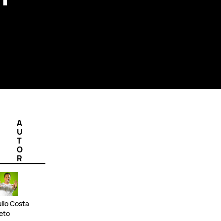
A
U
T
O
R
ulio Costa
eto