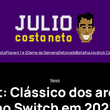
ista
Players 1 e 2
Game da Semana
Detonado
Batalha
Joystick 
News
t: Clássico dos 
ao Switch em 202