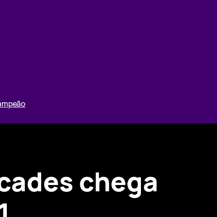
Campeão
arcades chega
1