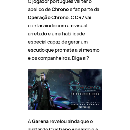
O jogador português vai ter o
apelido de
Chrono
e faz parte da
Operação Chrono.
O
CR7
vai
contar ainda com um visual
arretado e uma habilidade
especial capaz de gerar um
escudo que promete a si mesmo
e os companheiros. Diga aí?
A
Garena
revelou ainda que o
avatar de
Cristiano Ronald
o e a