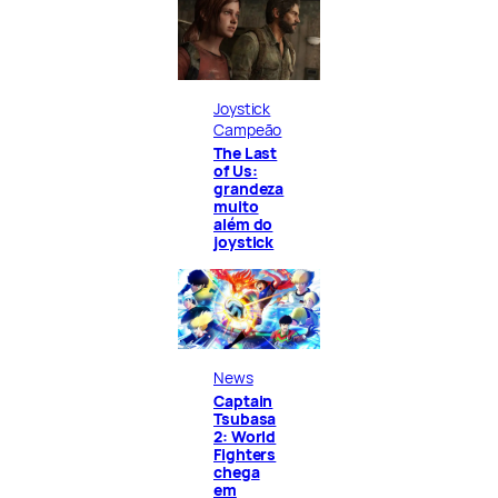
Joystick
Campeão
The Last
of Us:
grandeza
muito
além do
joystick
News
Captain
Tsubasa
2: World
Fighters
chega
em