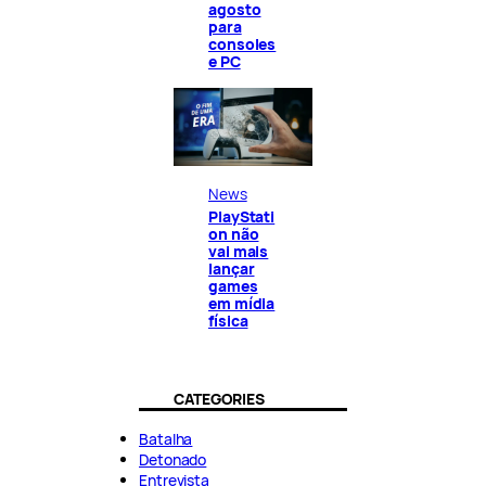
agosto
para
consoles
e PC
News
PlayStati
on não
vai mais
lançar
games
em mídia
física
CATEGORIES
Batalha
Detonado
Entrevista