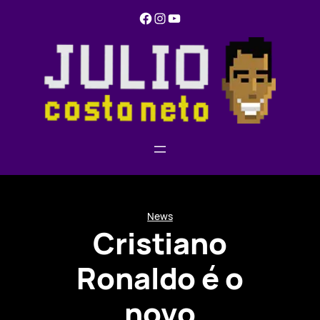
Pular
Facebook
Instagram
YouTube
para
o
conteúdo
News
Cristiano
Ronaldo é o
novo