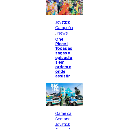
Joystick
Campeão
, 
News
One
Piece |
Todas as
sagas e
episódio
s em
ordem e
onde
assistir
Game da
Semana
, 
Joystick