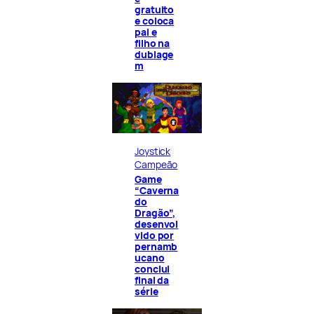
gratuito
e coloca
pai e
filho na
dublage
m
Joystick
Campeão
Game
“Caverna
do
Dragão”,
desenvol
vido por
pernamb
ucano
conclui
final da
série