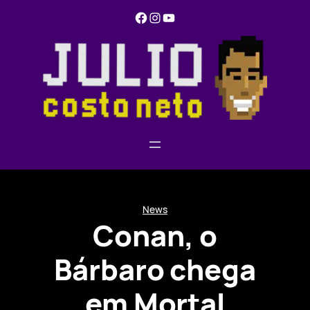
Pular
Facebook
Instagram
YouTube
para
o
conteúdo
News
Conan, o
Bárbaro chega
em Mortal