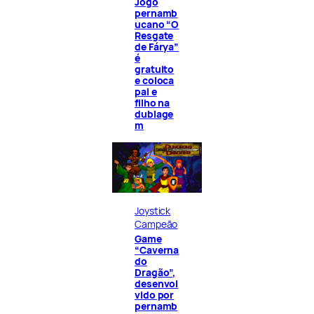
Jogo
pernamb
ucano “O
Resgate
de Fárya”
é
gratuito
e coloca
pai e
filho na
dublage
m
Joystick
Campeão
Game
“Caverna
do
Dragão”,
desenvol
vido por
pernamb