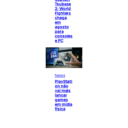
Tsubasa
2: World
Fighters
chega
em
agosto
para
consoles
e PC
News
PlayStati
on não
vai mais
lançar
games
em mídia
física