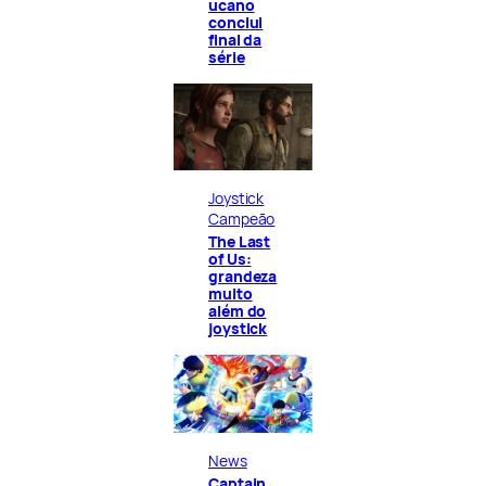
ucano
conclui
final da
série
Joystick
Campeão
The Last
of Us:
grandeza
muito
além do
joystick
News
Captain