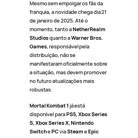
Mesmo sem empolgar os fãs da
franquia, a novidade chega dia 21
de janeiro de 2025. Até o
momento, tanto a
NetherRealm
Studios
quanto a
Warner Bros.
Games
, responsável pela
distribuição, não se
manifestaram oficialmente sobre
a situação, mas devem promover
no futuro atualizações mais
robustas.
Mortal Kombat 1
já está
disponível para
PS5, Xbox Series
S, Xbox Series X, Nintendo
Switch
e
PC
via
Steam
e
Epic