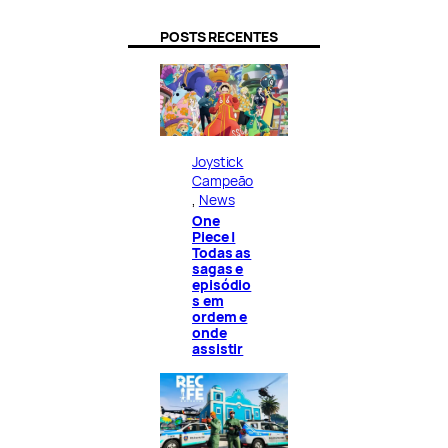
POSTS RECENTES
Joystick
Campeão
, 
News
One
Piece |
Todas as
sagas e
episódio
s em
ordem e
onde
assistir