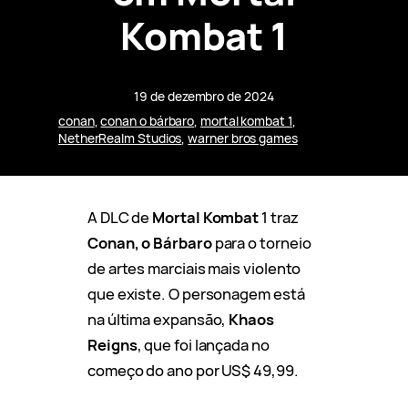
Kombat 1
19 de dezembro de 2024
conan
, 
conan o bárbaro
, 
mortal kombat 1
, 
NetherRealm Studios
, 
warner bros games
A DLC de
Mortal Kombat
1 traz
Conan, o Bárbaro
para o torneio
de artes marciais mais violento
que existe. O personagem está
na última expansão,
Khaos
Reigns
, que foi lançada no
começo do ano por US$ 49,99.