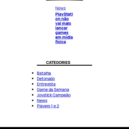
News
PlayStati
on não
vai mais
lançar
games
em mídia
física
CATEGORIES
Batalha
Detonado
Entrevista
Game da Semana
Joystick Campeão
News
Players 1 e 2