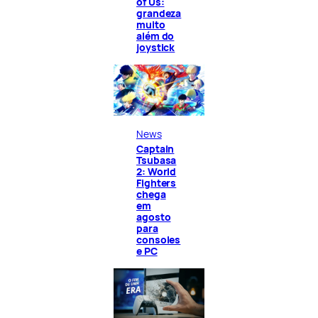
of Us:
grandeza
muito
além do
joystick
News
Captain
Tsubasa
2: World
Fighters
chega
em
agosto
para
consoles
e PC