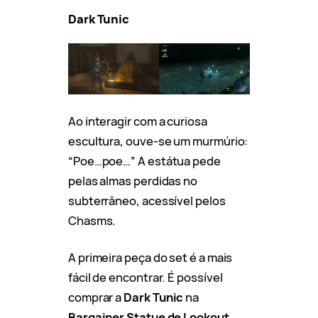
Dark Tunic
Ao interagir com a curiosa
escultura, ouve-se um murmúrio:
“Poe…poe…” A estátua pede
pelas almas perdidas no
subterrâneo, acessível pelos
Chasms.
A primeira peça do set é a mais
fácil de encontrar. É possível
comprar a
Dark Tunic
na
Bargainer Statue de Lookout