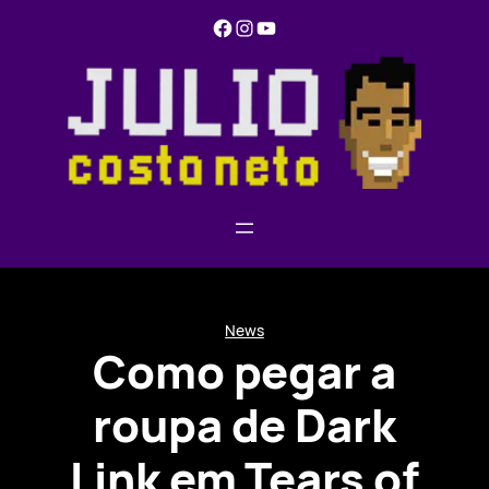
Pular
Facebook
Instagram
YouTube
para
o
conteúdo
News
Como pegar a
roupa de Dark
Link em Tears of