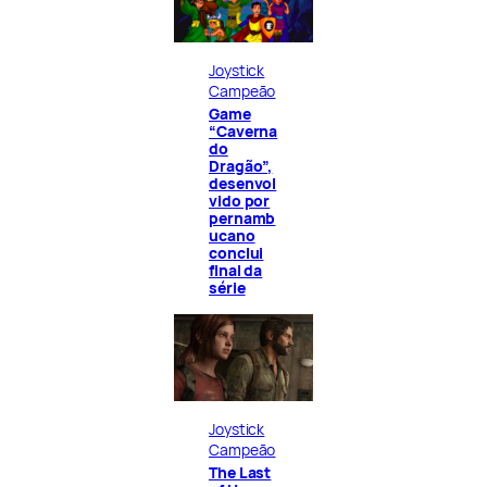
Joystick
Campeão
Game
“Caverna
do
Dragão”,
desenvol
vido por
pernamb
ucano
conclui
final da
série
Joystick
Campeão
The Last