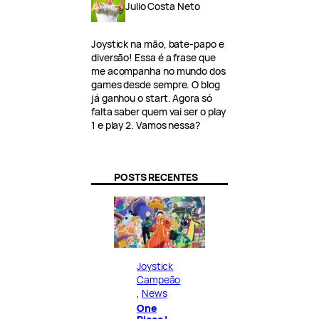
Julio Costa Neto
Joystick na mão, bate-papo e
diversão! Essa é a frase que
me acompanha no mundo dos
games desde sempre. O blog
já ganhou o start. Agora só
falta saber quem vai ser o play
1 e play 2. Vamos nessa?
POSTS RECENTES
Joystick
Campeão
, 
News
One