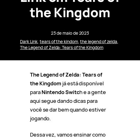
the Kingdom
23 de maio de 2023
Dark Link
, 
tears of the kindom
, 
the legend of zelda
, 
The Legend of Zelda: Tears of the Kingdom
The Legend of Zelda: Tears of
the Kingdom
já está disponível
para
Nintendo Switc
h e a gente
aqui segue dando dicas para
você se dar bem quando estiver
jogando.
Dessa vez, vamos ensinar como