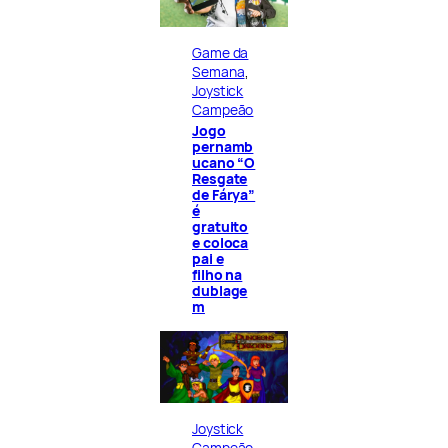
Game da
Semana
, 
Joystick
Campeão
Jogo
pernamb
ucano “O
Resgate
de Fárya”
é
gratuito
e coloca
pai e
filho na
dublage
m
Joystick
Campeão