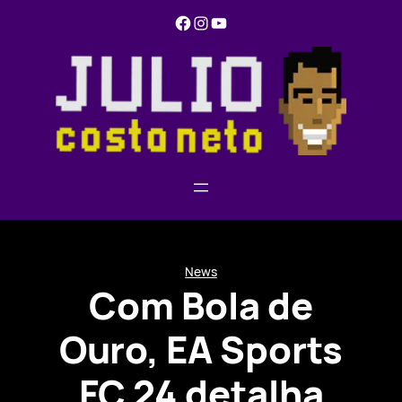
Pular
Facebook
Instagram
YouTube
para
o
conteúdo
News
Com Bola de
Ouro, EA Sports
FC 24 detalha