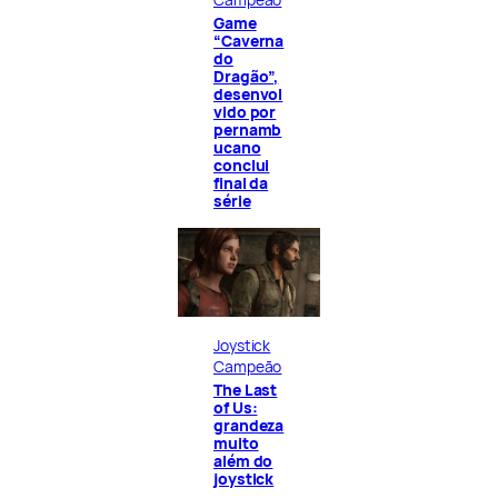
Game
“Caverna
do
Dragão”,
desenvol
vido por
pernamb
ucano
conclui
final da
série
Joystick
Campeão
The Last
of Us:
grandeza
muito
além do
joystick