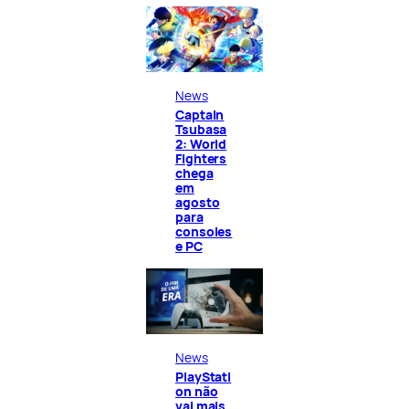
News
Captain
Tsubasa
2: World
Fighters
chega
em
agosto
para
consoles
e PC
News
PlayStati
on não
vai mais