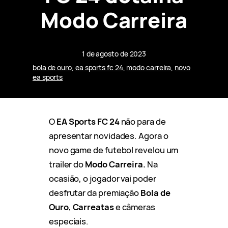
Modo Carreira
1 de agosto de 2023
bola de ouro
, 
ea sports fc 24
, 
modo carreira
, 
novo
ea sports
O
EA Sports FC 24
não para de
apresentar novidades. Agora o
novo game de futebol revelou um
trailer do
Modo Carreira.
Na
ocasião, o jogador vai poder
desfrutar da premiação
Bola de
Ouro
,
Carreatas
e câmeras
especiais.