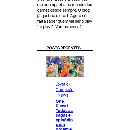
me acompanha no mundo dos
games desde sempre. O blog
já ganhou o start. Agora só
falta saber quem vai ser o play
1 e play 2. Vamos nessa?
POSTS RECENTES
Joystick
Campeão
, 
News
One
Piece |
Todas as
sagas e
episódio
s em
ordem e