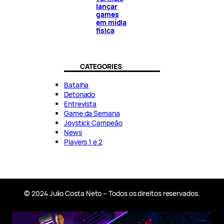
lançar
games
em mídia
física
CATEGORIES
Batalha
Detonado
Entrevista
Game da Semana
Joystick Campeão
News
Players 1 e 2
© 2024 Julio Costa Neto – Todos os direitos reservados.