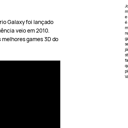
J
m
e
io Galaxy foi lançado
é
m
uência veio em 2010.
n
s melhores games 3D do
g
s
j
s
f
q
pl
V