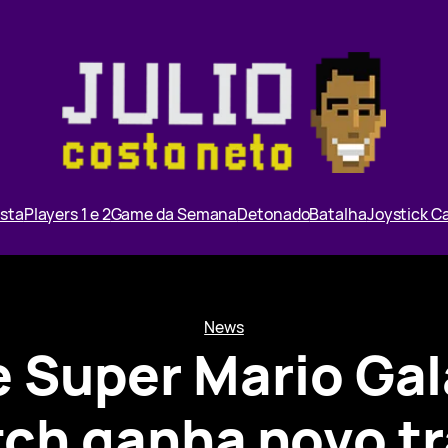
ista
Players 1 e 2
Game da Semana
Detonado
Batalha
Joystick 
News
 Super Mario Gala
ch ganha novo tr