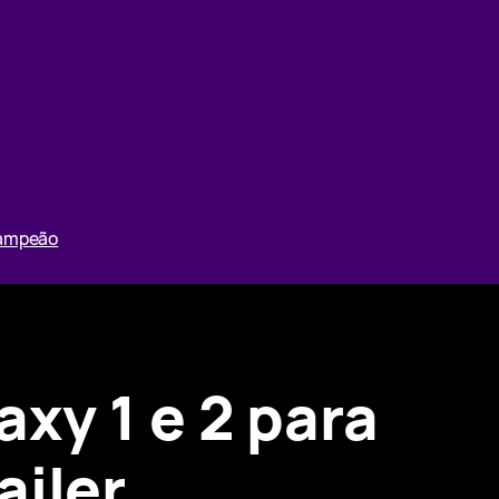
Campeão
xy 1 e 2 para
ailer