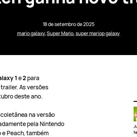
18 de setembro de 2025
mario galaxy
, 
Super Mario
, 
super mariop galaxy
laxy 1
e
2
para
railer. As versões
tubro deste ano.
 coletânea na versão
radamente pela Nintendo
J
io e Peach, também
N