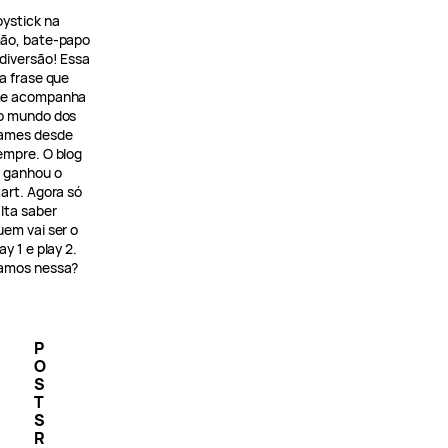
oystick na
ão, bate-papo
 diversão! Essa
 a frase que
e acompanha
o mundo dos
ames desde
empre. O blog
á ganhou o
tart. Agora só
alta saber
uem vai ser o
ay 1 e play 2.
amos nessa?
P
O
S
T
S
R