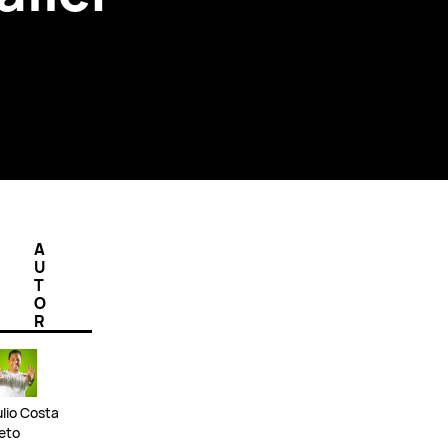
A
U
T
O
R
ulio Costa
eto