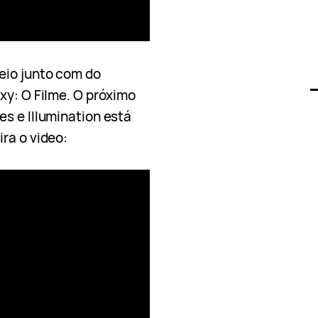
eio junto com do
xy: O Filme. O próximo
s e Illumination está
ra o video: