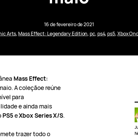
16 de fevereiro de 2021
nic Arts
, 
Mass Effect: Legendary Edition
, 
pc
, 
ps4
, 
ps5
, 
Xbox On
tânea
Mass Effect:
 maio. A coleçãoe reúne
ível para
lidade e ainda mais
o
PS5
e
Xbox Series X/S
.
J
mete trazer todo o
N