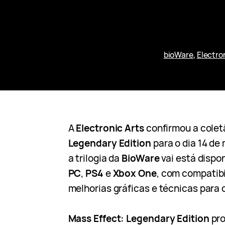
bioWare
, 
Electro
A
Electronic Arts
confirmou a cole
Legendary Edition
para o dia 14 de
a trilogia da
BioWare
vai está dispon
PC
,
PS4
e
Xbox One
, com compatibi
melhorias gráficas e técnicas para 
Mass Effect: Legendary Edition
pro