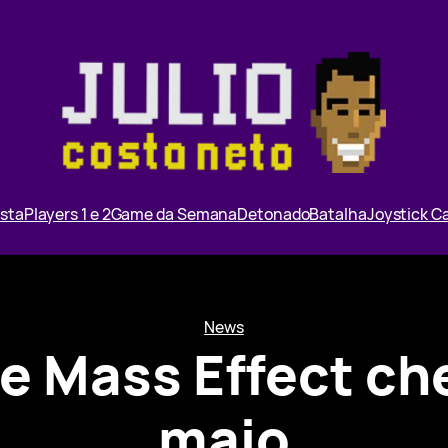
ista
Players 1 e 2
Game da Semana
Detonado
Batalha
Joystick 
News
e Mass Effect che
maio