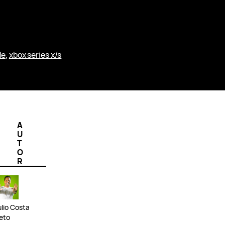
de
, 
xbox series x/s
A
U
T
O
R
ulio Costa
eto