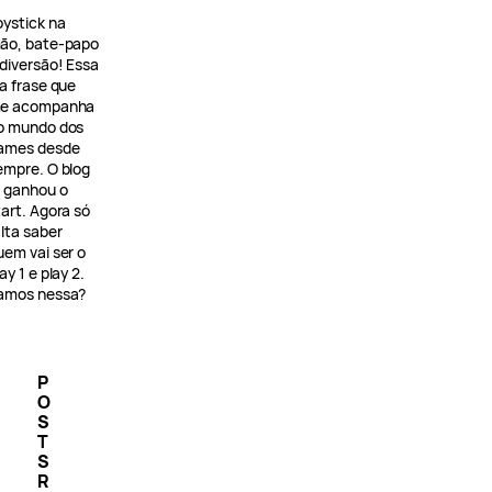
oystick na
ão, bate-papo
 diversão! Essa
 a frase que
e acompanha
o mundo dos
ames desde
empre. O blog
á ganhou o
tart. Agora só
alta saber
uem vai ser o
ay 1 e play 2.
amos nessa?
P
O
S
T
S
R