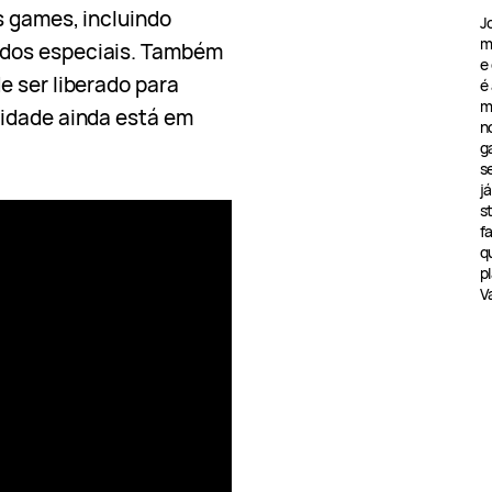
s games, incluindo
J
m
dos especiais. Também
e
e ser liberado para
é
m
lidade ainda está em
n
g
s
j
s
f
q
pl
V