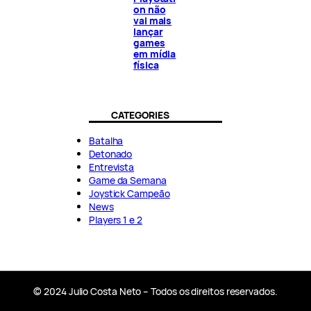
on não
vai mais
lançar
games
em mídia
física
CATEGORIES
Batalha
Detonado
Entrevista
Game da Semana
Joystick Campeão
News
Players 1 e 2
© 2024 Julio Costa Neto – Todos os direitos reservados.