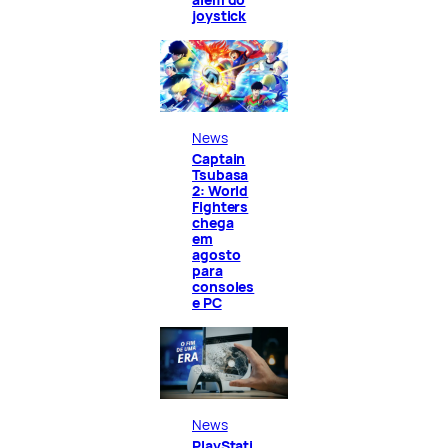
joystick
News
Captain
Tsubasa
2: World
Fighters
chega
em
agosto
para
consoles
e PC
News
PlayStati