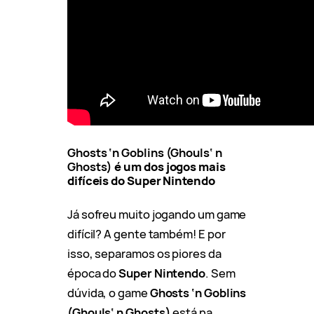
Ghosts ‘n Goblins
(Ghouls‘ n
Ghosts)
é um dos jogos mais
difíceis do Super Nintendo
Já sofreu muito jogando um game
difícil? A gente também! E por
isso, separamos os piores da
época do
Super Nintendo
. Sem
dúvida, o game
Ghosts ‘n Goblins
(Ghouls‘ n Ghosts)
está na