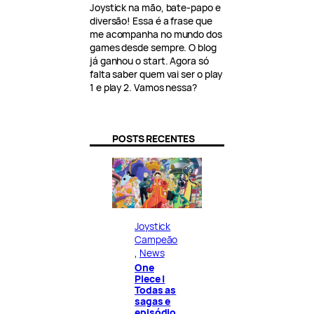
Joystick na mão, bate-papo e
diversão! Essa é a frase que
me acompanha no mundo dos
games desde sempre. O blog
já ganhou o start. Agora só
falta saber quem vai ser o play
1 e play 2. Vamos nessa?
POSTS RECENTES
Joystick
Campeão
, 
News
One
Piece |
Todas as
sagas e
episódio