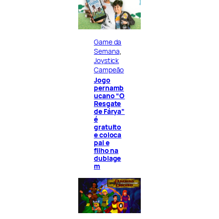
Game da
Semana
, 
Joystick
Campeão
Jogo
pernamb
ucano “O
Resgate
de Fárya”
é
gratuito
e coloca
pai e
filho na
dublage
m