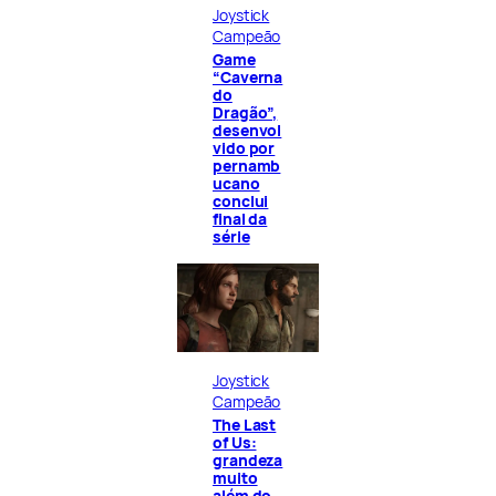
Joystick
Campeão
Game
“Caverna
do
Dragão”,
desenvol
vido por
pernamb
ucano
conclui
final da
série
Joystick
Campeão
The Last
of Us:
grandeza
muito
além do