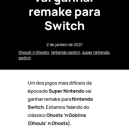
remake para
Switch
2 de janeiro de 2021
Ghouls‘ n Ghosts
, 
nintendo switch
, 
super nintendo
, 
switch
Um dos jogos mais difíceis da
época do
Super Nintendo
vai
ganhar remake para
Nintendo
Switch.
Estamos falando do
clássico
Ghosts ‘n Goblins
(Ghouls‘ n Ghosts).