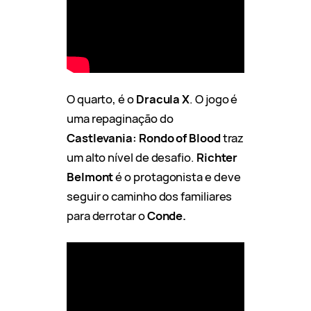
O quarto, é o
Dracula X
. O jogo é
uma repaginação do
Castlevania: Rondo of Blood
traz
um alto nível de desafio.
Richter
Belmont
é o protagonista e deve
seguir o caminho dos familiares
para derrotar o
Conde.