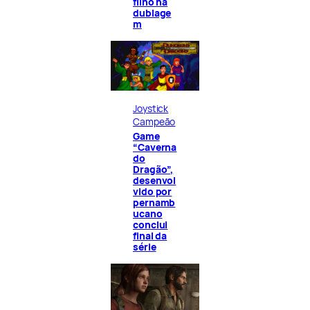
filho na
dublage
m
Joystick
Campeão
Game
“Caverna
do
Dragão”,
desenvol
vido por
pernamb
ucano
conclui
final da
série