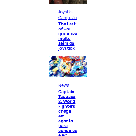
Joystick
Campeão
The Last
of Us:
grandeza
muito
além do
joystick
News
Captain
Tsubasa
2: World
Fighters
chega
em
agosto
para
consoles
e PC