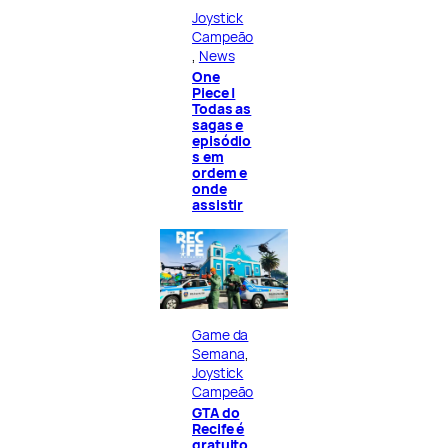
Joystick
Campeão
, 
News
One
Piece |
Todas as
sagas e
episódio
s em
ordem e
onde
assistir
Game da
Semana
, 
Joystick
Campeão
GTA do
Recife é
gratuito