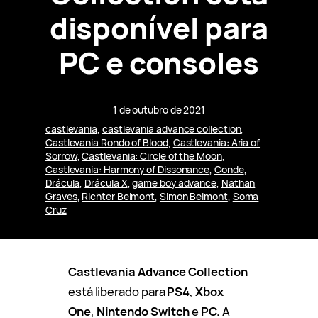
disponível para
PC e consoles
1 de outubro de 2021
castlevania
, 
castlevania advance collection
, 
Castlevania Rondo of Blood
, 
Castlevania: Aria of
Sorrow
, 
Castlevania: Circle of the Moon
, 
Castlevania: Harmony of Dissonance
, 
Conde
, 
Drácula
, 
Drácula X
, 
game boy advance
, 
Nathan
Graves
, 
Richter Belmont
, 
Simon Belmont
, 
Soma
Cruz
Castlevania Advance Collection
está liberado para
PS4
,
Xbox
One
,
Nintendo Switch
e
PC.
A