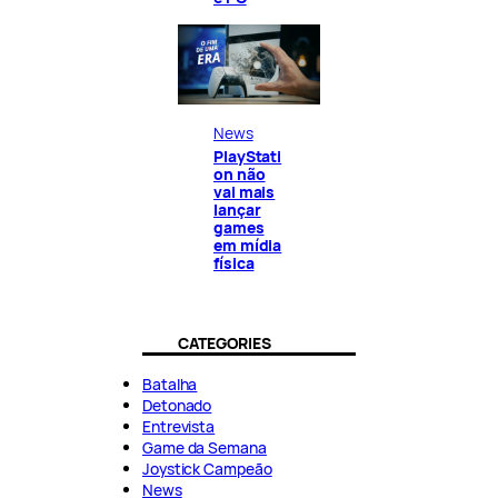
News
PlayStati
on não
vai mais
lançar
games
em mídia
física
CATEGORIES
Batalha
Detonado
Entrevista
Game da Semana
Joystick Campeão
News