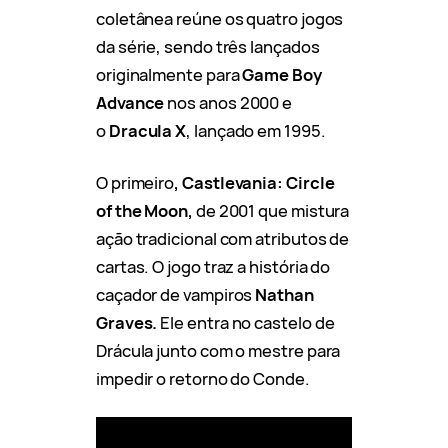
coletânea reúne os quatro jogos
da série, sendo três lançados
originalmente para
Game Boy
Advance
nos anos 2000 e
o
Dracula X
, lançado em 1995.
O primeiro
, Castlevania: Circle
of the Moon,
de 2001 que mistura
ação tradicional com atributos de
cartas. O jogo traz a história do
caçador de vampiros
Nathan
Graves.
Ele entra no castelo de
Drácula junto com o mestre para
impedir o retorno do Conde.