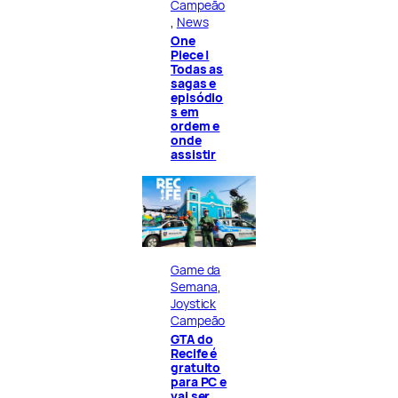
Campeão
, 
News
One
Piece |
Todas as
sagas e
episódio
s em
ordem e
onde
assistir
Game da
Semana
, 
Joystick
Campeão
GTA do
Recife é
gratuito
para PC e
vai ser