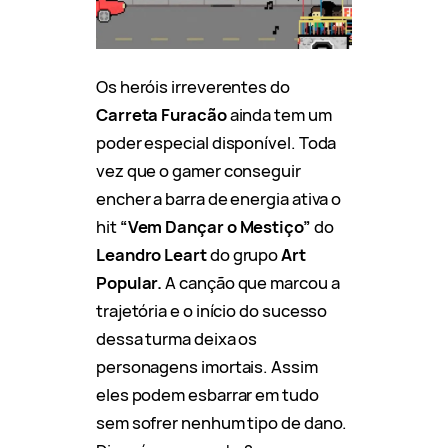
Os heróis irreverentes do
Carreta Furacão
ainda tem um
poder especial disponível. Toda
vez que o gamer conseguir
encher a barra de energia ativa o
hit
“Vem Dançar o Mestiço”
do
Leandro Leart
do grupo
Art
Popular.
A canção que marcou a
trajetória e o início do sucesso
dessa turma deixa os
personagens imortais. Assim
eles podem esbarrar em tudo
sem sofrer nenhum tipo de dano.