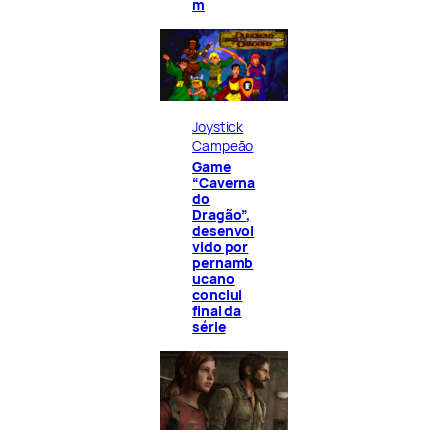
m
Joystick
Campeão
Game
“Caverna
do
Dragão”,
desenvol
vido por
pernamb
ucano
conclui
final da
série