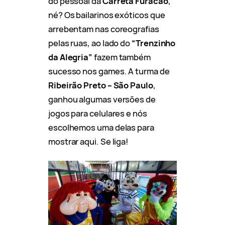
do pessoal da
Carreta Furacão
,
né? Os bailarinos exóticos que
arrebentam nas coreografias
pelas ruas, ao lado do
“Trenzinho
da Alegria”
fazem também
sucesso nos games. A turma de
Ribeirão Preto – São Paulo
,
ganhou algumas versões de
jogos para celulares e nós
escolhemos uma delas para
mostrar aqui. Se liga!