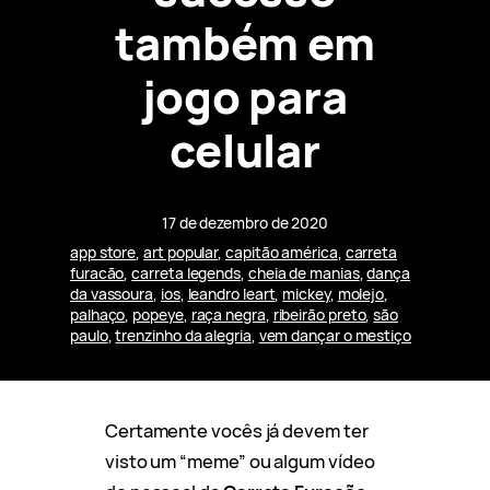
também em
jogo para
celular
17 de dezembro de 2020
app store
, 
art popular
, 
capitão américa
, 
carreta
furacão
, 
carreta legends
, 
cheia de manias
, 
dança
da vassoura
, 
ios
, 
leandro leart
, 
mickey
, 
molejo
, 
palhaço
, 
popeye
, 
raça negra
, 
ribeirão preto
, 
são
paulo
, 
trenzinho da alegria
, 
vem dançar o mestiço
Certamente vocês já devem ter
visto um “meme” ou algum vídeo