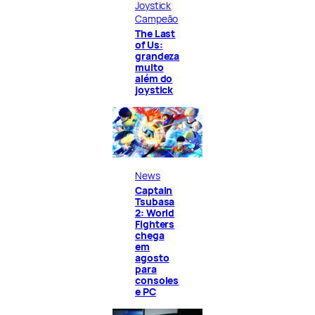
Joystick
Campeão
The Last
of Us:
grandeza
muito
além do
joystick
News
Captain
Tsubasa
2: World
Fighters
chega
em
agosto
para
consoles
e PC