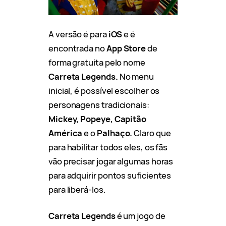
A versão é para
iOS
e é
encontrada no
App Store
de
forma gratuita pelo nome
Carreta Legends.
No menu
inicial, é possível escolher os
personagens tradicionais:
Mickey, Popeye, Capitão
América
e o
Palhaço.
Claro que
para habilitar todos eles, os fãs
vão precisar jogar algumas horas
para adquirir pontos suficientes
para liberá-los.
Carreta Legends
é um jogo de