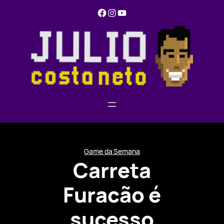
Pular
Facebook
Instagram
YouTube
para
o
conteúdo
Game da Semana
Carreta
Furacão é
sucesso