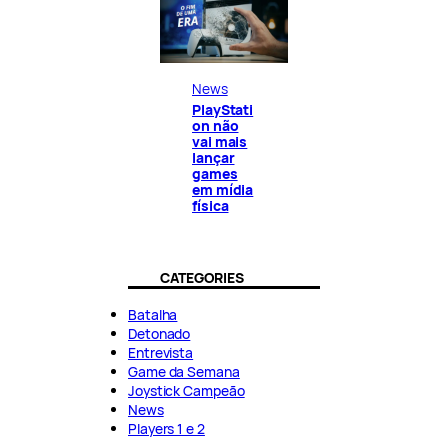
News
PlayStati
on não
vai mais
lançar
games
em mídia
física
CATEGORIES
Batalha
Detonado
Entrevista
Game da Semana
Joystick Campeão
News
Players 1 e 2