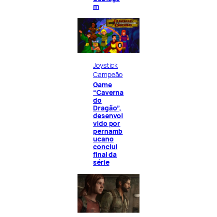
m
Joystick
Campeão
Game
“Caverna
do
Dragão”,
desenvol
vido por
pernamb
ucano
conclui
final da
série