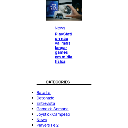
News
PlayStati
on não
vai mais
lançar
games
em mídia
física
CATEGORIES
Batalha
Detonado
Entrevista
Game da Semana
Joystick Campeão
News
Players 1 e 2