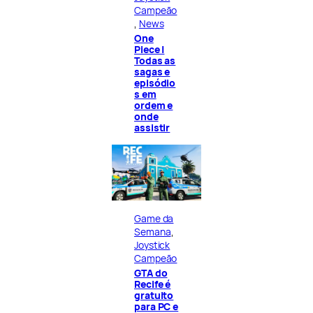
Campeão
, 
News
One
Piece |
Todas as
sagas e
episódio
s em
ordem e
onde
assistir
Game da
Semana
, 
Joystick
Campeão
GTA do
Recife é
gratuito
para PC e