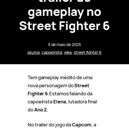
gameplay no
Street Fighter 6
5 de maio de 2025
akuma
, 
capoeirista
, 
elea
, 
street fighter 6
Tem gameplay inédito de uma
nova personagem do
Street
Fighter 6
.Estamos falando da
capoeirista
Elena
, lutadora final
do
Ano 2.
No trailer do jogo da
Capcom
, a