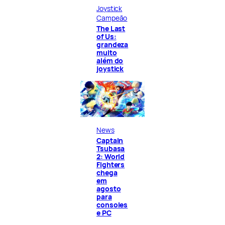
Joystick
Campeão
The Last
of Us:
grandeza
muito
além do
joystick
News
Captain
Tsubasa
2: World
Fighters
chega
em
agosto
para
consoles
e PC