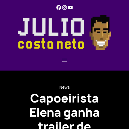
Pular
Facebook
Instagram
YouTube
para
o
conteúdo
News
Capoeirista
Elena ganha
trailer de