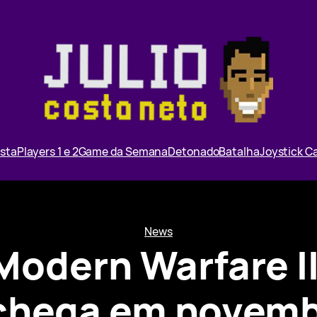
ista
Players 1 e 2
Game da Semana
Detonado
Batalha
Joystick 
News
 Modern Warfare I
chega em novem