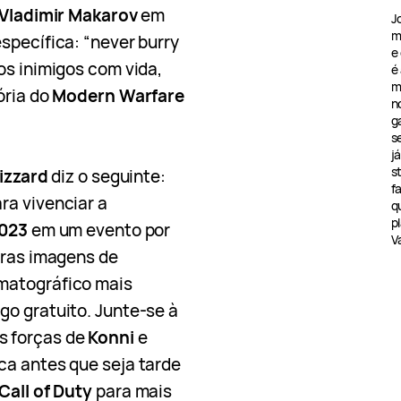
Vladimir Makarov
em
J
m
specífica: “never burry
e
os inimigos com vida,
é
m
ória do
Modern Warfare
n
g
s
j
s
lizzard
diz o seguinte:
f
ra vivenciar a
q
pl
2023
em um evento por
V
iras imagens de
matográfico mais
go gratuito. Junte-se à
s forças de
Konni
e
ca antes que seja tarde
Call of Duty
para mais