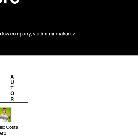
adow company
, 
vladmimir makarov
A
U
T
O
R
ulio Costa
eto