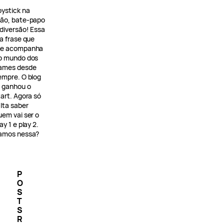
oystick na
ão, bate-papo
 diversão! Essa
 a frase que
e acompanha
o mundo dos
ames desde
empre. O blog
á ganhou o
tart. Agora só
alta saber
uem vai ser o
ay 1 e play 2.
amos nessa?
P
O
S
T
S
R