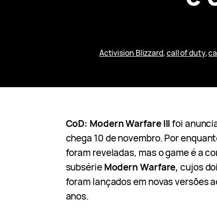
Activision Blizzard
, 
call of duty
, 
ca
CoD: Modern Warfare III
foi anunci
chega 10 de novembro. Por enquant
foram reveladas, mas o game é a co
subsérie
Modern Warfare,
cujos doi
foram lançados em novas versões a
anos.