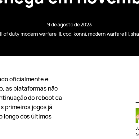
9 de agosto de 2023
ll of duty modern warfare III
, 
cod
, 
konni
, 
modern warfare III
, 
sh
ado oficialmente e
o, as plataformas não
ntinuação do reboot da
s primeiros jogos já
o longo dos últimos
J
N