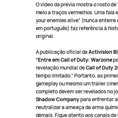
O vídeo da prévia mostra o rosto de
meio a traços vermelhos. Uma fala e
your enemies alive” (nunca enterre 
em português) faz referência à hist
original.
A publicação oficial da
Activision B
“Entre em Call of Duty: Warzone
pa
revelação mundial de
Call of Duty 
tempo limitado.” Portanto, as prime
gameplay ou mesmo um trailer cine
completo devem ser revelados no jo
Shadow Company
para enfrentar a
neutralizar a ameaça da arma quími
demais. Fique atento aos canais de