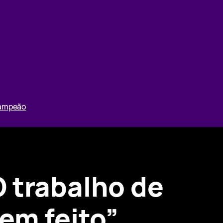
Campeão
 trabalho de
em feito”