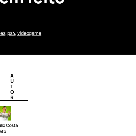
pes
, 
ps4
, 
videogame
A
U
T
O
R
ulio Costa
eto