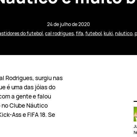
24 de julho de 2020
astidores do futebol
, 
cal rodrigues
, 
fifa
, 
futebol
, 
kuki
, 
náutico
, 
al Rodrigues, surgiu nas
que é uma das jóias do
om a gente e falou
o no Clube Náutico
Kick-Ass e FIFA 18. Se
J
N