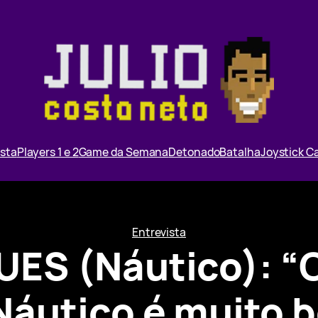
ista
Players 1 e 2
Game da Semana
Detonado
Batalha
Joystick 
Entrevista
ES (Náutico): “O
Náutico é muito b