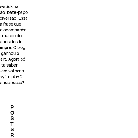
oystick na
ão, bate-papo
 diversão! Essa
 a frase que
e acompanha
o mundo dos
ames desde
empre. O blog
á ganhou o
tart. Agora só
alta saber
uem vai ser o
ay 1 e play 2.
amos nessa?
P
O
S
T
S
R