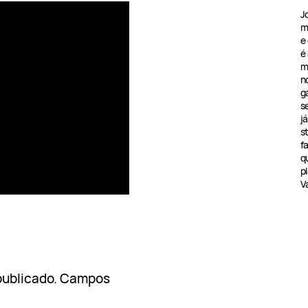
J
m
e
é
m
n
g
s
j
s
f
q
pl
V
publicado.
Campos