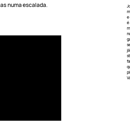
egas numa escalada.
J
m
e
é
m
n
g
s
j
s
f
q
pl
V