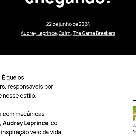
22 de junho de 2024
Audrey Leprince
, 
Cairn
, 
The Game Breakers
 É que os
rs
, responsáveis por
 nesse estilo.
ta com mecânicas
o,
Audrey Leprince
, co-
J
 inspiração veio da vida
N