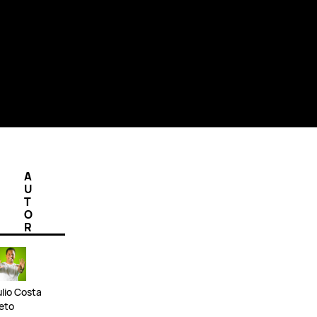
A
U
T
O
R
ulio Costa
eto