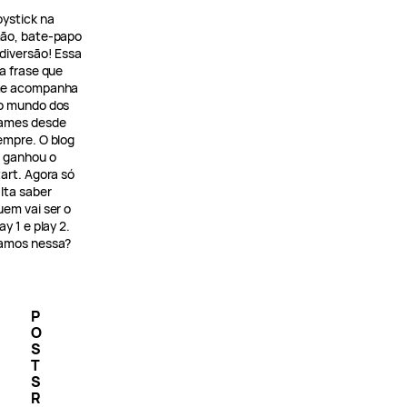
oystick na
ão, bate-papo
 diversão! Essa
 a frase que
e acompanha
o mundo dos
ames desde
empre. O blog
á ganhou o
tart. Agora só
alta saber
uem vai ser o
ay 1 e play 2.
amos nessa?
P
O
S
T
S
R