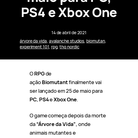
PS4 e Xbox One
14 de abril de 2021
árvore da vida
, 
avalanche studios
, 
biomutan
, 
experiment 101
, 
rpg
, 
thq nordic
O
RPG
de
ação
Biomutant
finalmente vai
ser lançado em 25 de maio para
PC
,
PS4
e
Xbox One
.
O game começa depois da morte
da
“Árvore da Vida”
, onde
animais mutantes e