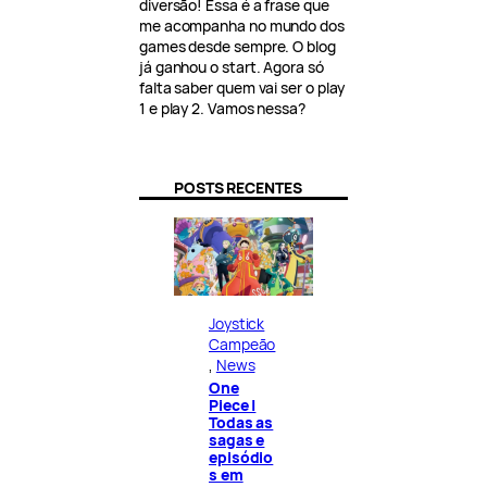
diversão! Essa é a frase que
me acompanha no mundo dos
games desde sempre. O blog
já ganhou o start. Agora só
falta saber quem vai ser o play
1 e play 2. Vamos nessa?
POSTS RECENTES
Joystick
Campeão
, 
News
One
Piece |
Todas as
sagas e
episódio
s em