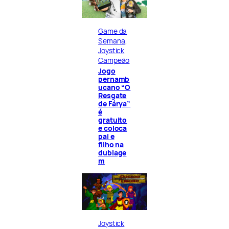
Game da
Semana
, 
Joystick
Campeão
Jogo
pernamb
ucano “O
Resgate
de Fárya”
é
gratuito
e coloca
pai e
filho na
dublage
m
Joystick