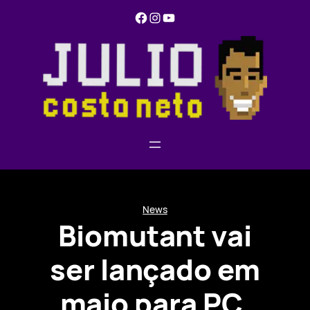
Pular
Facebook
Instagram
YouTube
para
o
conteúdo
News
Biomutant vai
ser lançado em
maio para PC,