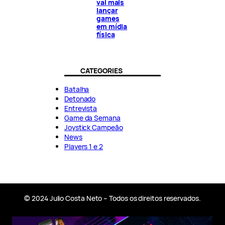
vai mais
lançar
games
em mídia
física
CATEGORIES
Batalha
Detonado
Entrevista
Game da Semana
Joystick Campeão
News
Players 1 e 2
© 2024 Julio Costa Neto – Todos os direitos reservados.