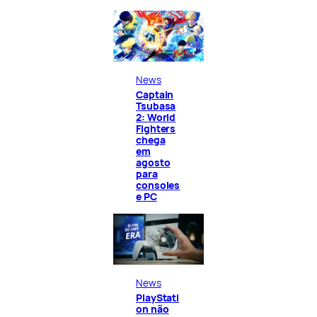
News
Captain
Tsubasa
2: World
Fighters
chega
em
agosto
para
consoles
e PC
News
PlayStati
on não