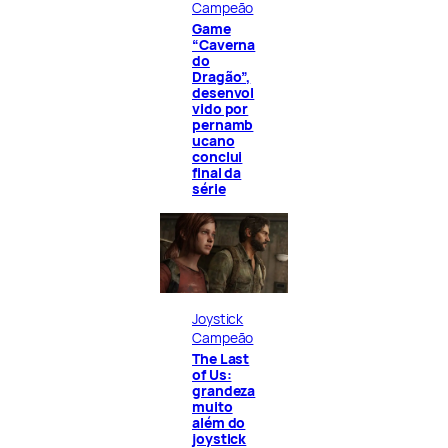
Campeão
Game
“Caverna
do
Dragão”,
desenvol
vido por
pernamb
ucano
conclui
final da
série
Joystick
Campeão
The Last
of Us:
grandeza
muito
além do
joystick