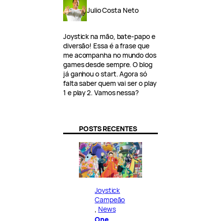
Julio Costa Neto
Joystick na mão, bate-papo e
diversão! Essa é a frase que
me acompanha no mundo dos
games desde sempre. O blog
já ganhou o start. Agora só
falta saber quem vai ser o play
1 e play 2. Vamos nessa?
POSTS RECENTES
Joystick
Campeão
, 
News
One