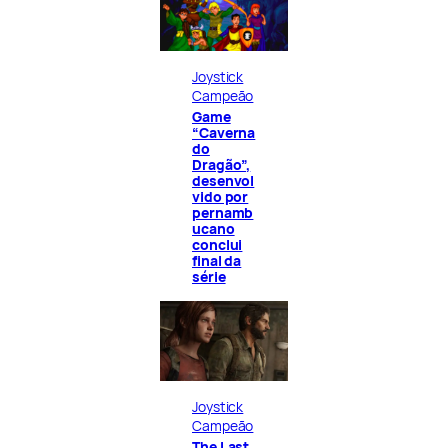
Joystick
Campeão
Game
“Caverna
do
Dragão”,
desenvol
vido por
pernamb
ucano
conclui
final da
série
Joystick
Campeão
The Last