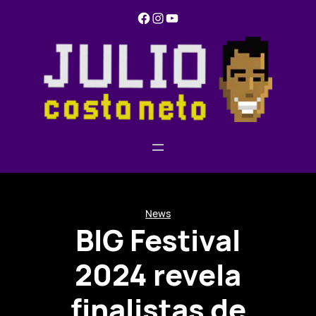
Pular
Facebook
Instagram
YouTube
para
o
conteúdo
News
BIG Festival
2024 revela
finalistas de