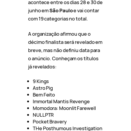
acontece entre os dias 28 e 30 de
junho em
São Paulo
e vai contar
com 19 categorias no total.
A organização afirmou que o
décimo finalista será revelado em
breve, mas não definiu data para
o anúncio. Conheçam os títulos
já revelados:
9 Kings
Astro Pig
Bem Feito
Immortal Mantis Revenge
Momodora: Moonlit Farewell
NULLPTR
Pocket Bravery
THe Posthumous Investigation