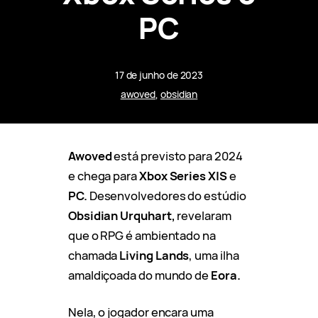
PC
17 de junho de 2023
awoved
, 
obsidian
Awoved
está previsto para 2024
e chega para
Xbox Series X|S
e
PC.
Desenvolvedores do estúdio
Obsidian Urquhart,
revelaram
que o RPG é ambientado na
chamada
Living Lands
, uma ilha
amaldiçoada do mundo de
Eora.
Nela, o jogador encara uma