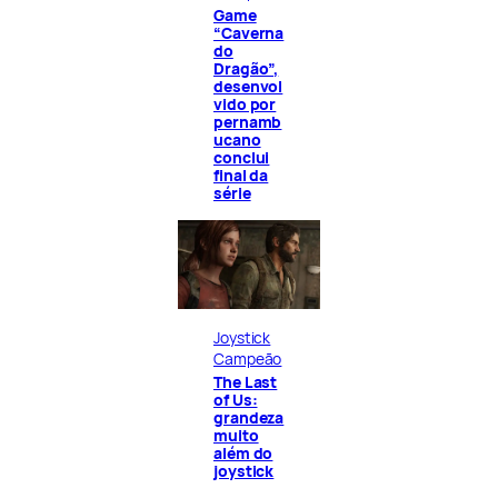
Game
“Caverna
do
Dragão”,
desenvol
vido por
pernamb
ucano
conclui
final da
série
Joystick
Campeão
The Last
of Us:
grandeza
muito
além do
joystick