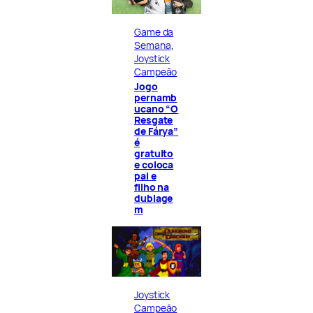
Game da
Semana
, 
Joystick
Campeão
Jogo
pernamb
ucano “O
Resgate
de Fárya”
é
gratuito
e coloca
pai e
filho na
dublage
m
Joystick
Campeão