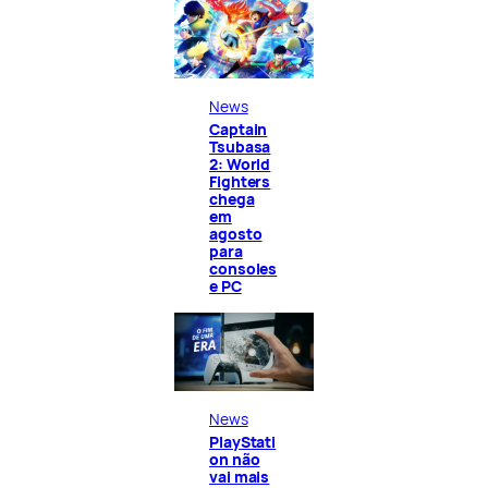
News
Captain
Tsubasa
2: World
Fighters
chega
em
agosto
para
consoles
e PC
News
PlayStati
on não
vai mais