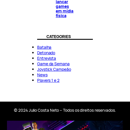
lançar
games
em mídia
física
CATEGORIES
Batalha
Detonado
Entrevista
Game da Semana
Joystick Campeão
News
Players 1 e 2
© 2024 Julio Costa Neto – Todos os direitos reservados.