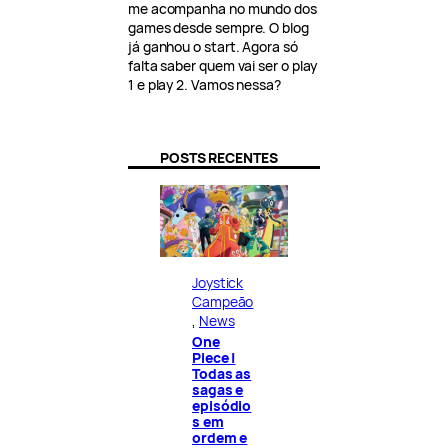
me acompanha no mundo dos
games desde sempre. O blog
já ganhou o start. Agora só
falta saber quem vai ser o play
1 e play 2. Vamos nessa?
POSTS RECENTES
Joystick
Campeão
, 
News
One
Piece |
Todas as
sagas e
episódio
s em
ordem e