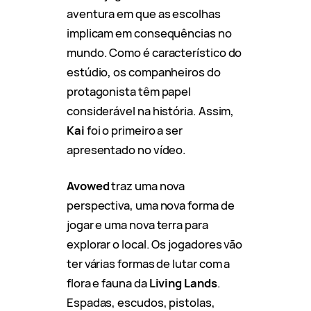
aventura em que as escolhas
implicam em consequências no
mundo. Como é característico do
estúdio, os companheiros do
protagonista têm papel
considerável na história. Assim,
Kai
foi o primeiro a ser
apresentado no vídeo.
Avowed
traz uma nova
perspectiva, uma nova forma de
jogar e uma nova terra para
explorar o local. Os jogadores vão
ter várias formas de lutar com a
flora e fauna da
Living Lands
.
Espadas, escudos, pistolas,