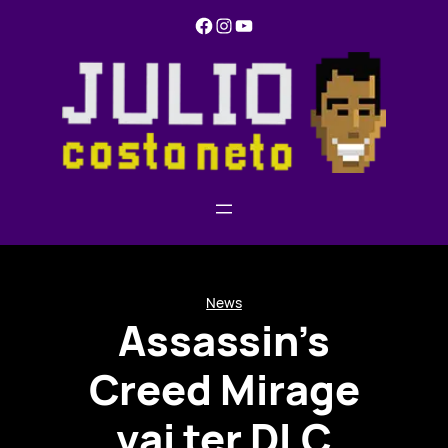
Pular
Facebook
Instagram
YouTube
para
o
conteúdo
News
Assassin’s
Creed Mirage
vai ter DLC