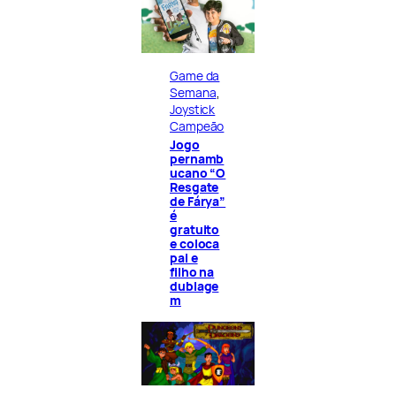
Game da
Semana
, 
Joystick
Campeão
Jogo
pernamb
ucano “O
Resgate
de Fárya”
é
gratuito
e coloca
pai e
filho na
dublage
m