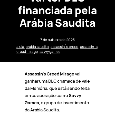
financiada pela
Arábia Saudita
7 de outubro de 2025
aiula
, 
arabia saudita
, 
assassin´s creed
, 
assassin´s
creed mirage
, 
savvy games
Assassin’s Creed Mirage
vai
ganhar uma DLC chamada de Vale
da Memória, que está sendo feita
em colaboração com o
Savvy
Games
, o grupo de investimento
da Arábia Saudita.