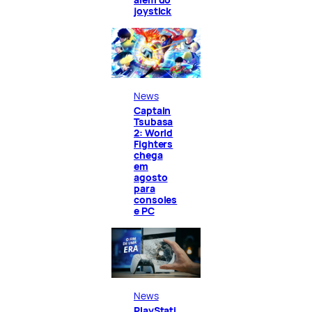
joystick
News
Captain
Tsubasa
2: World
Fighters
chega
em
agosto
para
consoles
e PC
News
PlayStati