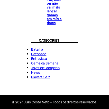
on não
vai mais
lançar
games
em mídia
física
CATEGORIES
Batalha
Detonado
Entrevista
Game da Semana
Joystick Campeão
News
Players 1 e 2
© 2024 Julio Costa Neto – Todos os direitos reservados.