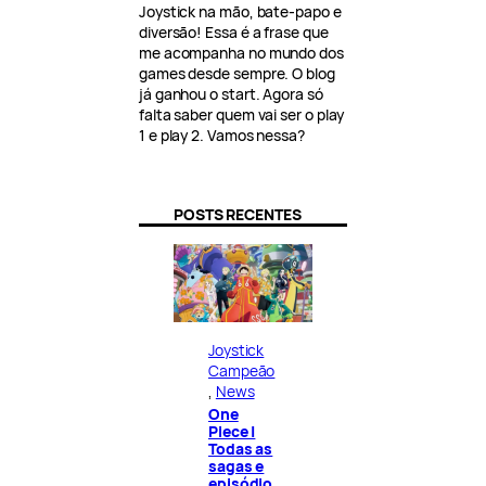
Joystick na mão, bate-papo e
diversão! Essa é a frase que
me acompanha no mundo dos
games desde sempre. O blog
já ganhou o start. Agora só
falta saber quem vai ser o play
1 e play 2. Vamos nessa?
POSTS RECENTES
Joystick
Campeão
, 
News
One
Piece |
Todas as
sagas e
episódio