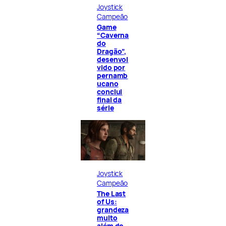
Joystick
Campeão
Game
“Caverna
do
Dragão”,
desenvol
vido por
pernamb
ucano
conclui
final da
série
Joystick
Campeão
The Last
of Us:
grandeza
muito
além do