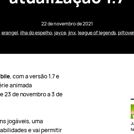
22 de novembro de 2021
, 
erangel
, 
ilha do espelho
, 
jayce
, 
jinx
, 
league of legends
, 
piltove
bile
, com a versão 1.7 e
érie animada
e 23 de novembro a 3 de
ns jogáveis, uma
J
abilidades e vai permitir
N