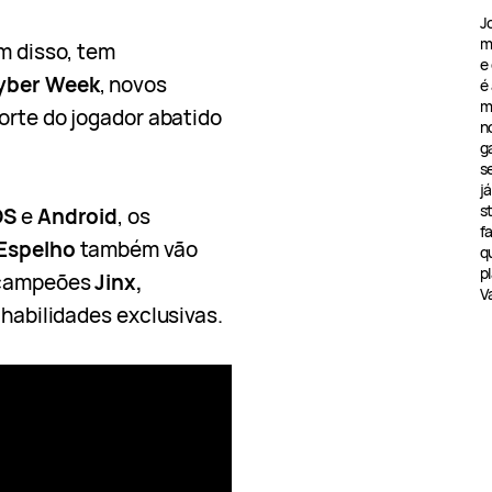
J
m
m disso, tem
e
yber Week
, novos
é
m
orte do jogador abatido
n
g
s
j
s
OS
e
Android
, os
f
 Espelho
também vão
q
pl
s campeões
Jinx,
V
 habilidades exclusivas.