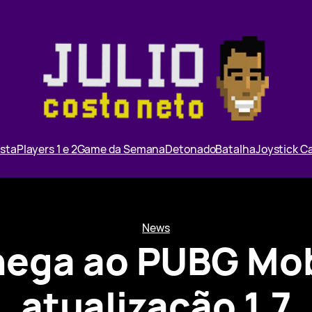
ista
Players 1 e 2
Game da Semana
Detonado
Batalha
Joystick 
News
hega ao PUBG Mob
atualização 1.7