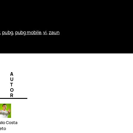
r
, 
pubg
, 
pubg mobile
, 
vi
, 
zaun
A
U
T
O
R
ulio Costa
eto