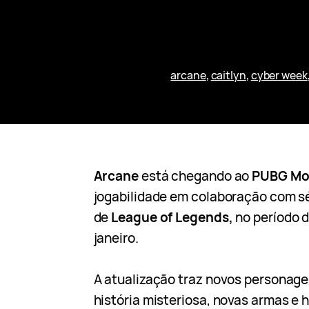
arcane
, 
caitlyn
, 
cyber week
Arcane
está chegando ao
PUBG Mo
jogabilidade em colaboração com s
de
League of Legends,
no período d
janeiro.
A atualização traz novos personage
história misteriosa, novas armas e h