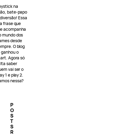
oystick na
ão, bate-papo
 diversão! Essa
 a frase que
e acompanha
o mundo dos
ames desde
empre. O blog
á ganhou o
tart. Agora só
alta saber
uem vai ser o
ay 1 e play 2.
amos nessa?
P
O
S
T
S
R