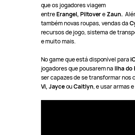
que os jogadores viagem
entre
Erangel, Piltover
e
Zaun.
Alé
também novas roupas, vendas da
C
recursos de jogo, sistema de transp
e muito mais.
No game que está disponível para
i
jogadores que pousarem na
Ilha do
ser capazes de se transformar no
Vi, Jayce
ou
Caitlyn
, e usar armas e