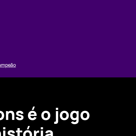
Campeão
ns é o jogo
istória