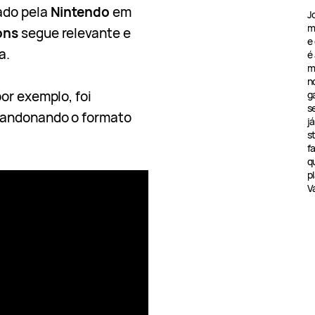
ado pela
Nintendo
em
J
m
zons
segue relevante e
e
a.
é
m
n
por exemplo, foi
g
s
bandonando o formato
j
s
f
q
pl
V