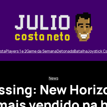
ista
Players 1 e 2
Game da Semana
Detonado
Batalha
Joystick 
News
ssing: New Horizo
 mais vendido na h