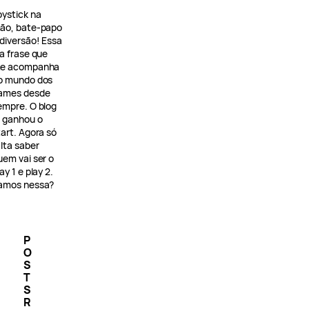
oystick na
ão, bate-papo
 diversão! Essa
 a frase que
e acompanha
o mundo dos
ames desde
empre. O blog
á ganhou o
tart. Agora só
alta saber
uem vai ser o
ay 1 e play 2.
amos nessa?
P
O
S
T
S
R