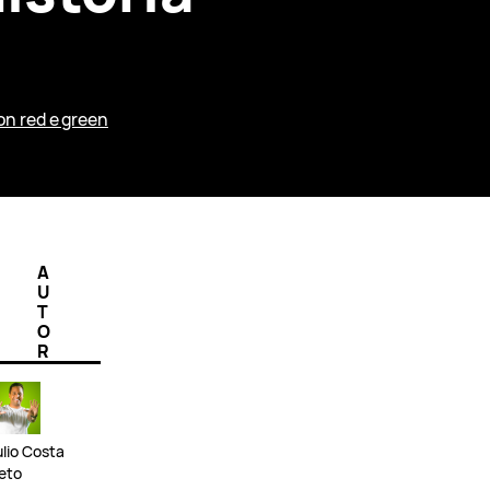
n red e green
A
U
T
O
R
ulio Costa
eto