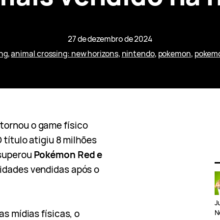
27 de dezembro de 2024
ing
, 
animal crossing: new horizons
, 
nintendo
, 
pokemon
, 
pokemo
tornou o game físico
 título atigiu 8 milhões
 superou
Pokémon Red e
nidades vendidas após o
J
as mídias físicas, o
N