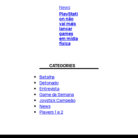
News
PlayStati
on não
vai mais
lançar
games
em mídia
física
CATEGORIES
Batalha
Detonado
Entrevista
Game da Semana
Joystick Campeão
News
Players 1 e 2