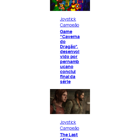
Joystick
Campeão
Game
“Caverna
do
Dragão”,
desenvol
vido por
pernamb
ucano
conclui
final da
série
Joystick
Campeão
The Last
of Us: