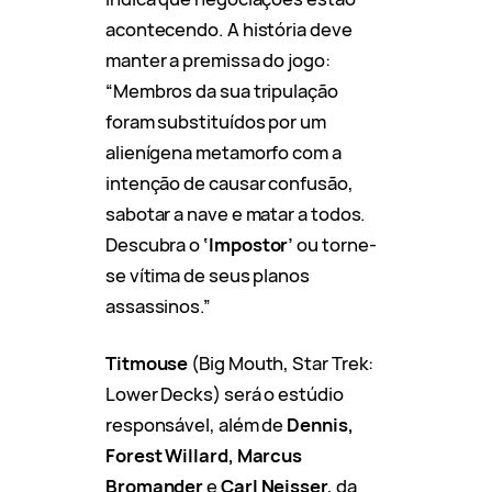
acontecendo. A história deve
manter a premissa do jogo:
“Membros da sua tripulação
foram substituídos por um
alienígena metamorfo com a
intenção de causar confusão,
sabotar a nave e matar a todos.
Descubra o
‘Impostor’
ou torne-
se vítima de seus planos
assassinos.”
Titmouse
(Big Mouth, Star Trek:
Lower Decks) será o estúdio
responsável, além de
Dennis,
Forest Willard, Marcus
Bromander
e
Carl Neisser,
da