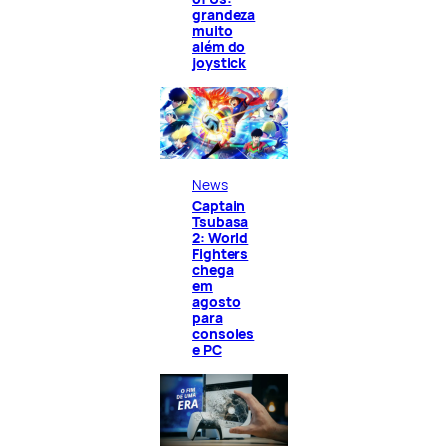
grandeza
muito
além do
joystick
News
Captain
Tsubasa
2: World
Fighters
chega
em
agosto
para
consoles
e PC