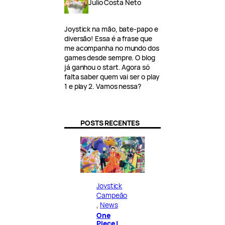
Julio Costa Neto
Joystick na mão, bate-papo e
diversão! Essa é a frase que
me acompanha no mundo dos
games desde sempre. O blog
já ganhou o start. Agora só
falta saber quem vai ser o play
1 e play 2. Vamos nessa?
POSTS RECENTES
Joystick
Campeão
, 
News
One
Piece |