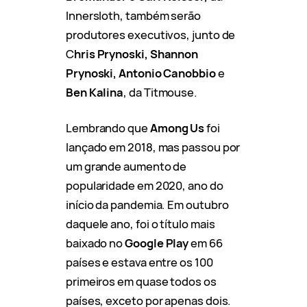
Innersloth, também serão
produtores executivos, junto de
C
hris Prynoski, Shannon
Prynoski, Antonio Canobbio
e
Ben Kalina
, da Titmouse.
Lembrando que
Among Us
foi
lançado em 2018, mas passou por
um grande aumento de
popularidade em 2020, ano do
início da pandemia. Em outubro
daquele ano, foi o título mais
baixado no
Google Play
em 66
países e estava entre os 100
primeiros em quase todos os
países, exceto por apenas dois.