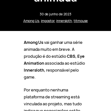
30 de junho de 2023
Among Us
, 
impostor
, 
innersloth
, 
titmouse
Among Us
vai ganhar uma série
animada muito em breve. A
produção é do estúdio
CBS, Eye
Animation
associada ao estúdio
Innersloth
, responsável pelo
game.
Por enquanto nenhuma
plataforma de streaming está
vinculada ao projeto, mas tudo
indica que negociações estão