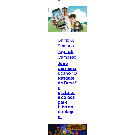
Game da
Semana
, 
Joystick
Campeão
Jogo
pernamb
ucano “O
Resgate
de Fárya”
é
gratuito
e coloca
pai e
filho na
dublage
m