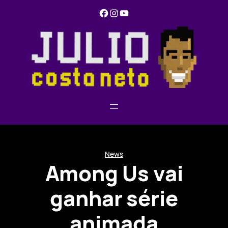
Pular
Facebook
Instagram
YouTube
para
o
conteúdo
News
Among Us vai
ganhar série
animada