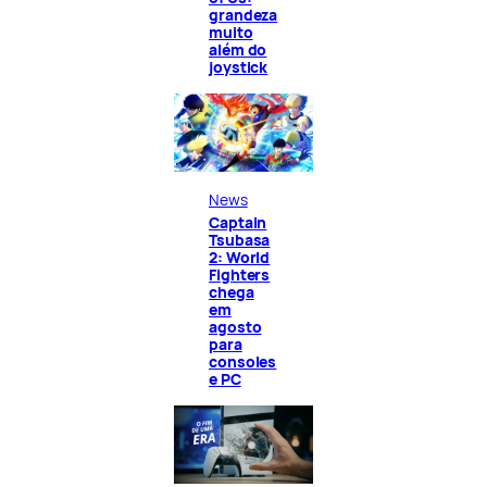
grandeza
muito
além do
joystick
News
Captain
Tsubasa
2: World
Fighters
chega
em
agosto
para
consoles
e PC