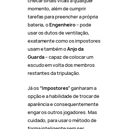
checar sinais vitais a qualquer
momento, além de cumprir
tarefas para preencher a própria
bateria, o
Engenheiro
– pode
usar os dutos de ventilação,
exatamente como os impostores
usam e também o
Anjo da
Guarda
– capaz de colocar um
escudo em volta dos membros
restantes da tripulação.
Já os
“Impostores”
ganharam a
opção e a habilidade de trocar de
aparência e consequentemente
engar os outros jogadores. Mas
cuidado, para usar o método de
forma inteligente sem ser