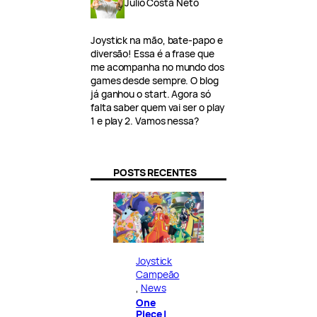
Julio Costa Neto
Joystick na mão, bate-papo e
diversão! Essa é a frase que
me acompanha no mundo dos
games desde sempre. O blog
já ganhou o start. Agora só
falta saber quem vai ser o play
1 e play 2. Vamos nessa?
POSTS RECENTES
Joystick
Campeão
, 
News
One
Piece |