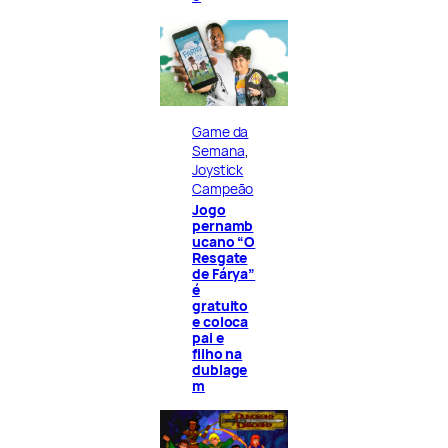
Game da
Semana
, 
Joystick
Campeão
Jogo
pernamb
ucano “O
Resgate
de Fárya”
é
gratuito
e coloca
pai e
filho na
dublage
m