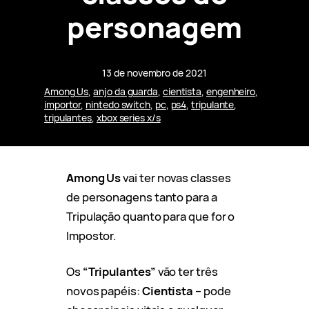
personagem
13 de novembro de 2021
Among Us
, 
anjo da guarda
, 
cientista
, 
engenheiro
, 
importor
, 
nintedo switch
, 
pc
, 
ps4
, 
tripulante
, 
tripulantes
, 
xbox series x/s
Among Us
vai ter novas classes
de personagens tanto para a
Tripulação quanto para que for o
Impostor.
Os
“Tripulantes”
vão ter três
novos papéis:
Cientista
– pode