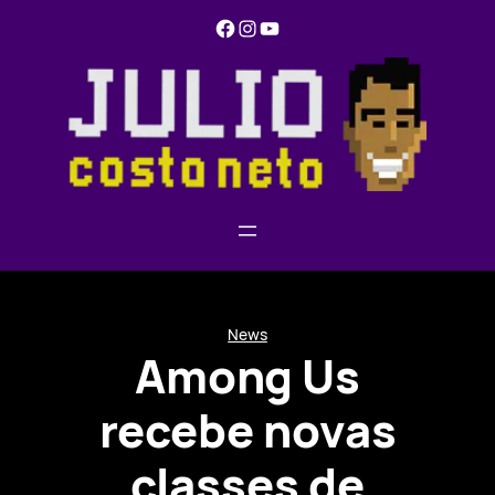
Pular
Facebook
Instagram
YouTube
para
o
conteúdo
News
Among Us
recebe novas
classes de