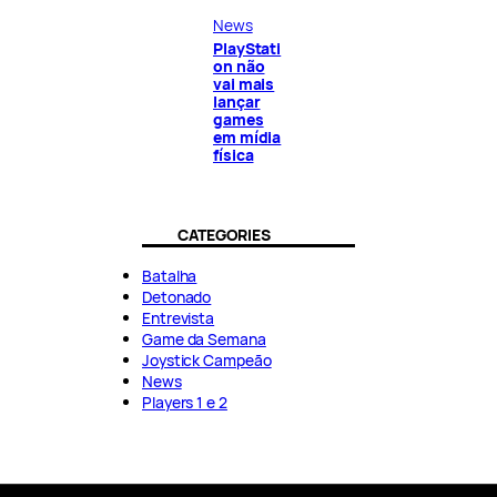
News
PlayStati
on não
vai mais
lançar
games
em mídia
física
CATEGORIES
Batalha
Detonado
Entrevista
Game da Semana
Joystick Campeão
News
Players 1 e 2