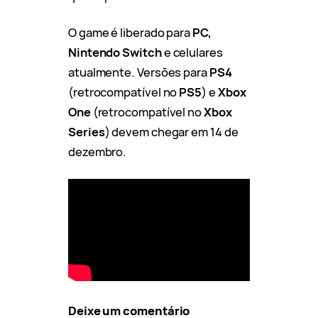
O game é liberado para
PC,
Nintendo Switch
e celulares
atualmente. Versões para
PS4
(retrocompatível no
PS5
) e
Xbox
One
(retrocompatível no
Xbox
Series
) devem chegar em 14 de
dezembro.
Deixe um comentário