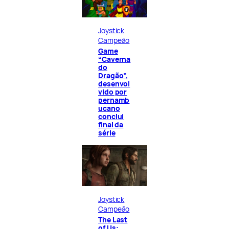
Joystick
Campeão
Game
“Caverna
do
Dragão”,
desenvol
vido por
pernamb
ucano
conclui
final da
série
Joystick
Campeão
The Last
of Us: