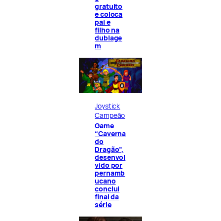
gratuito
e coloca
pai e
filho na
dublage
m
Joystick
Campeão
Game
“Caverna
do
Dragão”,
desenvol
vido por
pernamb
ucano
conclui
final da
série