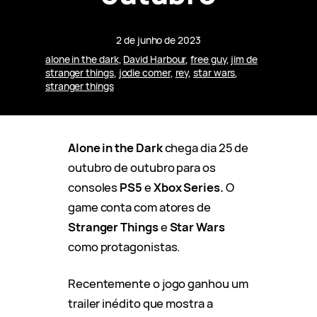
2 de junho de 2023
alone in the dark
, 
David Harbour
, 
free guy
, 
jim de
stranger things
, 
jodie comer
, 
rey
, 
star wars
, 
stranger things
Alone in the Dark
chega dia 25 de
outubro de outubro para os
consoles
PS5
e
Xbox Series.
O
game conta com atores de
Stranger Things
e
Star Wars
como protagonistas.
Recentemente o jogo ganhou um
trailer inédito que mostra a