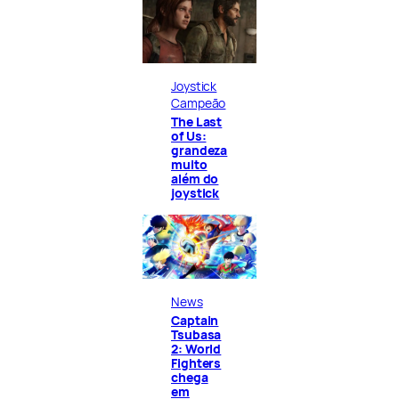
Joystick
Campeão
The Last
of Us:
grandeza
muito
além do
joystick
News
Captain
Tsubasa
2: World
Fighters
chega
em