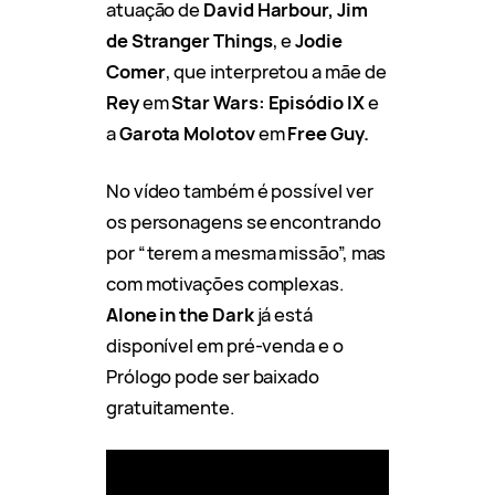
atuação de
David Harbour, Jim
de Stranger Things
, e
Jodie
Comer
, que interpretou a mãe de
Rey
em
Star Wars: Episódio IX
e
a
Garota Molotov
em
Free Guy.
No vídeo também é possível ver
os personagens se encontrando
por “terem a mesma missão”, mas
com motivações complexas.
Alone in the Dark
já está
disponível em pré-venda e o
Prólogo pode ser baixado
gratuitamente.