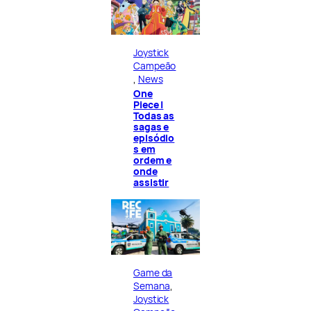
Joystick
Campeão
, 
News
One
Piece |
Todas as
sagas e
episódio
s em
ordem e
onde
assistir
Game da
Semana
, 
Joystick