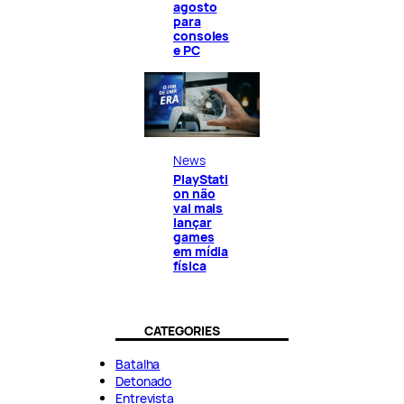
agosto
para
consoles
e PC
News
PlayStati
on não
vai mais
lançar
games
em mídia
física
CATEGORIES
Batalha
Detonado
Entrevista