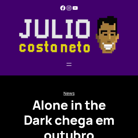
Pular
Facebook
Instagram
YouTube
para
o
conteúdo
News
Alone in the
Dark chega em
outubro