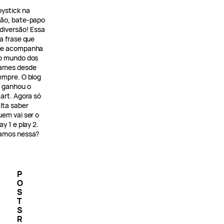
oystick na
ão, bate-papo
 diversão! Essa
 a frase que
e acompanha
o mundo dos
ames desde
empre. O blog
á ganhou o
tart. Agora só
alta saber
uem vai ser o
ay 1 e play 2.
amos nessa?
P
O
S
T
S
R