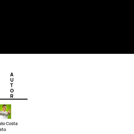
A
U
T
O
R
ulio Costa
eto