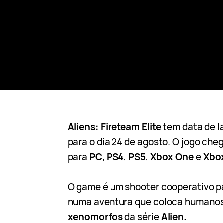
Aliens: Fireteam Elite
tem data de 
para o dia 24 de agosto. O jogo che
para
PC
,
PS4
,
PS5
,
Xbox One
e
Xbox
O game é um shooter cooperativo pa
numa aventura que coloca humanos
xenomorfos
da série
Alien.