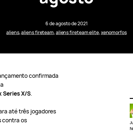
6 de agosto de 2021
aliens
, 
aliens fireteam
, 
aliens fireteam elite
, 
xenomorfos
lançamento confirmada
ga
 Series X/S
.
ra até três jogadores
 contra os
J
N