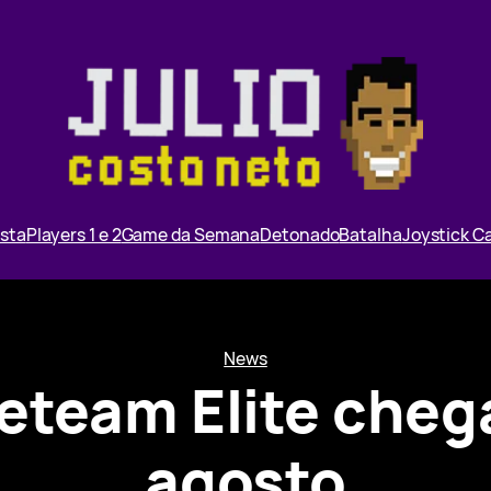
ista
Players 1 e 2
Game da Semana
Detonado
Batalha
Joystick 
News
reteam Elite cheg
agosto