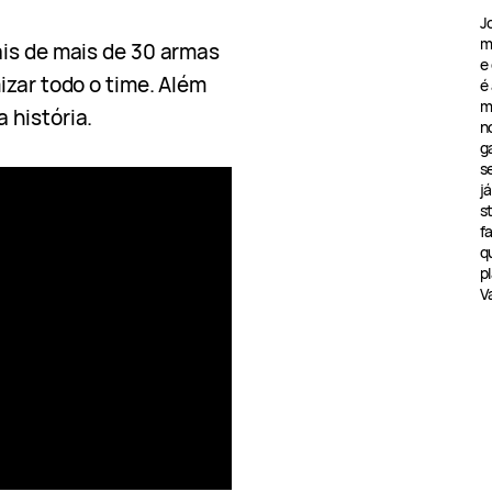
J
m
s de mais de 30 armas
e
izar todo o time. Além
é
m
 história.
n
g
s
j
s
f
q
pl
V