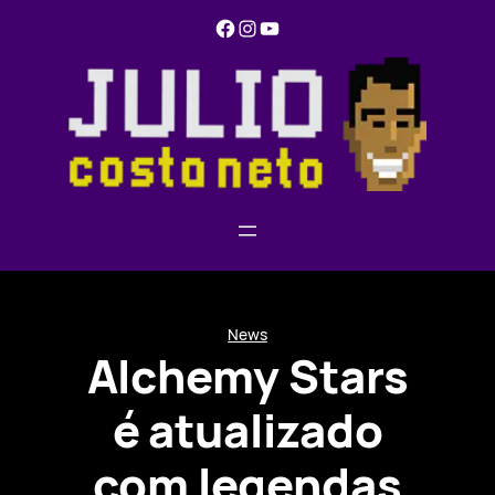
Pular
Facebook
Instagram
YouTube
para
o
conteúdo
News
Alchemy Stars
é atualizado
com legendas