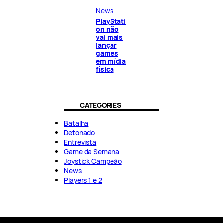
News
PlayStati
on não
vai mais
lançar
games
em mídia
física
CATEGORIES
Batalha
Detonado
Entrevista
Game da Semana
Joystick Campeão
News
Players 1 e 2