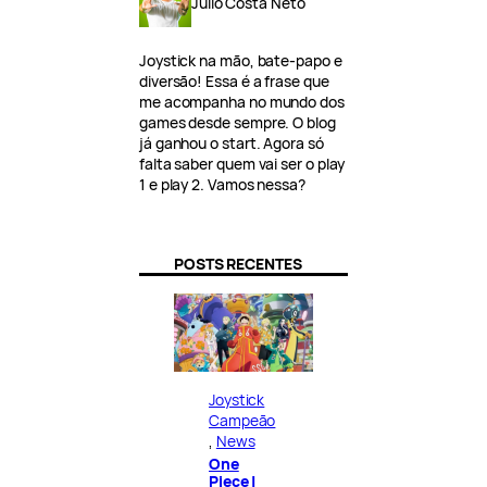
Julio Costa Neto
Joystick na mão, bate-papo e
diversão! Essa é a frase que
me acompanha no mundo dos
games desde sempre. O blog
já ganhou o start. Agora só
falta saber quem vai ser o play
1 e play 2. Vamos nessa?
POSTS RECENTES
Joystick
Campeão
, 
News
One
Piece |