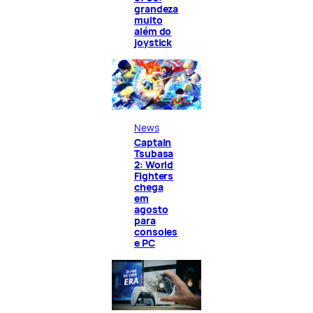
grandeza
muito
além do
joystick
News
Captain
Tsubasa
2: World
Fighters
chega
em
agosto
para
consoles
e PC