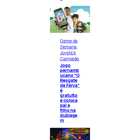
Game da
Semana
, 
Joystick
Campeão
Jogo
pernamb
ucano “O
Resgate
de Fárya”
é
gratuito
e coloca
pai e
filho na
dublage
m