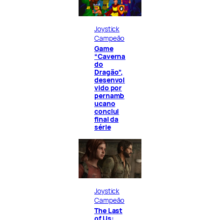
Joystick
Campeão
Game
“Caverna
do
Dragão”,
desenvol
vido por
pernamb
ucano
conclui
final da
série
Joystick
Campeão
The Last
of Us: